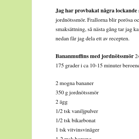
Jag har provbakat några lockande
jordnötssmör. Frallorna blir porösa 
smaksättning, så nästa gång tar jag 
nedan får jag dela ett av recepten.
Bananmuffins med jordnötssmör
24
175 grader i ca 10-15 minuter beroend
2 mogna bananer
350 g jordnötssmör
2 ägg
1/2 tsk vaniljpulver
1/2 tsk bikarbonat
1 tsk vitvinsvinäger
1-2 msk honung