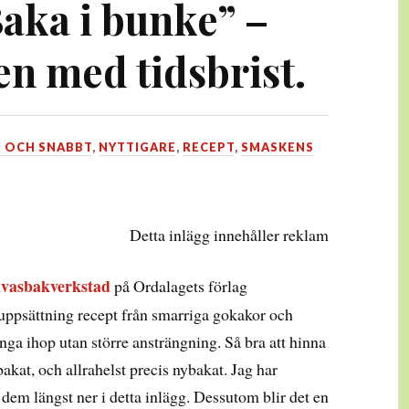
aka i bunke” –
en med tidsbrist.
T OCH SNABBT
,
NYTTIGARE
,
RECEPT
,
SMASKENS
Detta inlägg innehåller reklam
vasbakverkstad
på Ordalagets förlag
uppsättning recept från smarriga gokakor och
ga ihop utan större ansträngning. Så bra att hinna
akat, och allrahelst precis nybakat. Jag har
v dem längst ner i detta inlägg. Dessutom blir det en