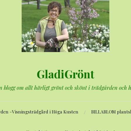
GladiGrönt
n blogg om allt härligt grönt och skönt i trädgården och
rden -Visningsträdgård i Höga Kusten
BILLABLOM plants