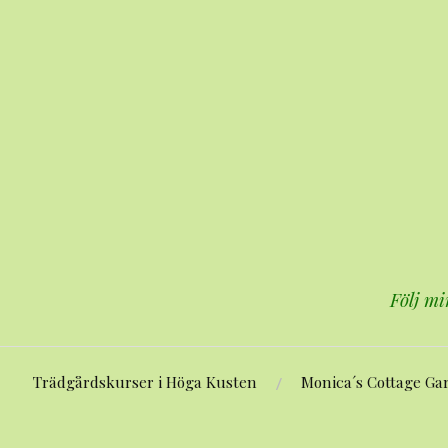
Hoppa
till
innehåll
Följ mi
Trädgårdskurser i Höga Kusten
Monica´s Cottage Ga