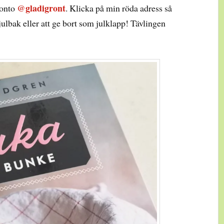
@gladigront
konto
. Klicka på min röda adress så
 julbak eller att ge bort som julklapp! Tävlingen