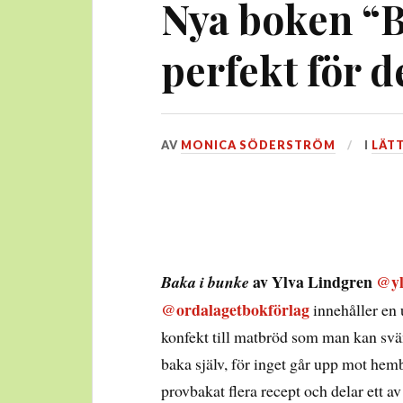
Nya boken “B
perfekt för d
DEN
AV
MONICA SÖDERSTRÖM
I
LÄT
25
NOVEMBER,
2025
av Ylva Lindgren
@yl
Baka i bunke
@ordalagetbokförlag
innehåller en 
konfekt till matbröd som man kan svän
baka själv, för inget går upp mot hemb
provbakat flera recept och delar ett a