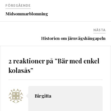
Inläggsnavigering
FÖREGÅENDE
Midsommarblomning
NÄSTA
Historien om järnvägshängapeln
2 reaktioner på ”
Bär med enkel
kolasås
”
Birgitta