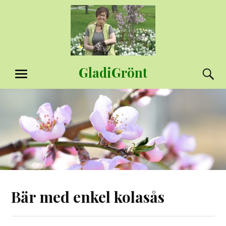
Hoppa
till
innehåll
GladiGrönt
S
MENY
Bär med enkel kolasås