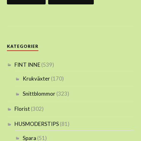
KATEGORIER
FINT INNE
(539)
Krukväxter
(170)
Snittblommor
(323)
Florist
(302)
HUSMODERSTIPS
(81)
Spara
(51)