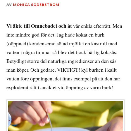
DEN
AV
MONICA SÖDERSTRÖM
20
JUNI,
2015
Vi åkte till Omnebadet och åt
vår enkla efterrätt. Men
inte mindre god för det. Jag hade kokat en burk
(oöppnad) kondenserad sötad mjölk i en kastrull med
vatten i några timmar så blev det tjock härlig kolasås.
Betydligt större del naturliga ingredienser än den sås
man köper. Och godare. VIKTIGT! kyl burken i kallt
vatten före öppningen, det finns exempel på att den har
exploderat rätt i ansiktet vid öppning av varm burk!