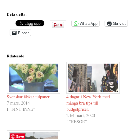
Dela detta:
WhatsApp
Skriv ut
E-post
Relaterade
Svenskar älskar tulpaner
4 dagar i New York med
7 mars, 2014
många bra tips till
I ”FINT INNE”
budgetpriser.
2 februari, 2020
I ”RESOR”
Save