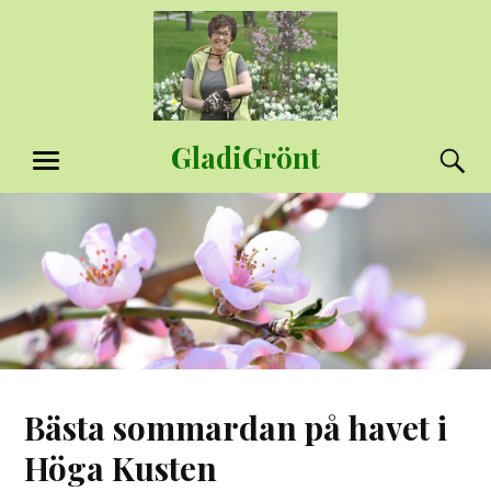
Hoppa
till
innehåll
GladiGrönt
S
MENY
Bästa sommardan på havet i
Höga Kusten