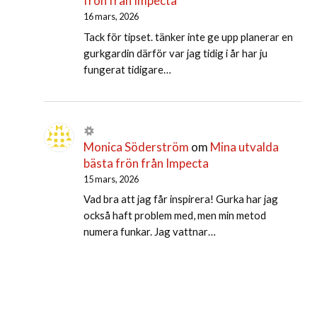
frön från Impecta
16 mars, 2026
Tack för tipset. tänker inte ge upp planerar en
gurkgardin därför var jag tidig i år har ju
fungerat tidigare…
Monica Söderström
om
Mina utvalda
bästa frön från Impecta
15 mars, 2026
Vad bra att jag får inspirera! Gurka har jag
också haft problem med, men min metod
numera funkar. Jag vattnar…