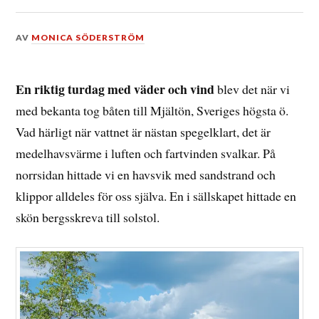
DEN
AV
MONICA SÖDERSTRÖM
24
JULI,
2014
En riktig turdag med väder och vind
blev det när vi
med bekanta tog båten till Mjältön, Sveriges högsta ö.
Vad härligt när vattnet är nästan spegelklart, det är
medelhavsvärme i luften och fartvinden svalkar. På
norrsidan hittade vi en havsvik med sandstrand och
klippor alldeles för oss själva. En i sällskapet hittade en
skön bergsskreva till solstol.