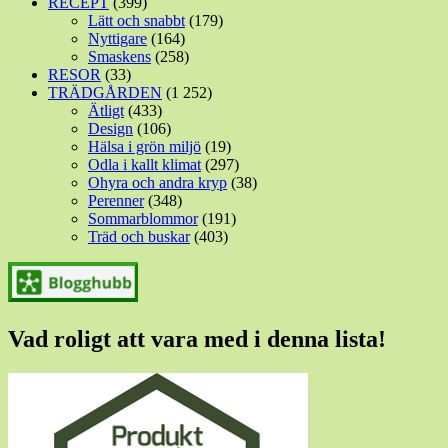
RECEPT
(399)
Lätt och snabbt
(179)
Nyttigare
(164)
Smaskens
(258)
RESOR
(33)
TRÄDGÅRDEN
(1 252)
Ätligt
(433)
Design
(106)
Hälsa i grön miljö
(19)
Odla i kallt klimat
(297)
Ohyra och andra kryp
(38)
Perenner
(348)
Sommarblommor
(191)
Träd och buskar
(403)
Vad roligt att vara med i denna lista!