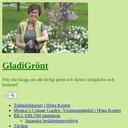
Hoppa
till
innehåll
GladiGrönt
Följ min blogg om allt härligt grönt och skönt i trädgården och
hemmet!
Meny
Sök
Trädgårdskurser i Höga Kusten
Monica´s Cottage Garden -Visningsträdgård i Höga Kusten
BILLABLOM plantskola
Japanska beskärningsverktyg
Tävling