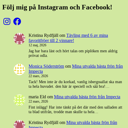
Följ mig på Instagram och Facebook!
Instagram
Facebook
Kristina Rydfjäll
om
Tävling med 6 av mina
favoritfröer till 2 vinnare!
12 maj, 2026
Jag har bara läst och hört talas om piplöken men aldrig
prövat odla.
Monica Söderström
om
Mina utvalda bästa frön från
Impecta
22 mars, 2026
Tack! Men inte är du korkad, vanlig isbergssallat ska man
ta hela huvudet. den här är speciell och såå bra!…
maria Eld
om
Mina utvalda bästa frön från Impecta
22 mars, 2026
Fint inlägg! Har inte tänkt på det där med den salladen att
ta blad utifrån, trodde man skulle ta hela…
Kristina Rydfjäll
om
Mina utvalda bästa frön från
Impecta