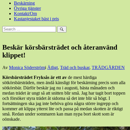
Beskärning
Övriga tjänster
Kontakt/Om
Kastanjestaket bäst i pris
Sök
efter:
Sök
Beskär körsbärsträdet och återanvänd
klippet!
Den
Av
Monica Söderström
i
Ätligt
,
Träd och buskar
,
TRÄDGÅRDEN
29
Körsbärsträdet Fryksås är ett av
de mest härdiga
augusti,
sötkörsbärsträden, men ändå känsligt för beskärning precis som alla
2014
sötkörsbär. Därför beskär jag nu i augusti, bästa månaden och
medan trädet är ungt så att snitten blir små. Jag har tagit bort toppen
och försöker styra trädet åt sidorna så det inte blir så högt. I
fortsättningen ska jag inte behöva göra några större ingrepp och
kommer att klippa ytterst lite och passa på medan skotten är riktigt
små. Redan under sommaren kan man nypa bort skott som är
oönskade.