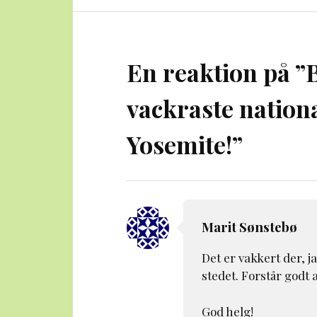
En reaktion på ”
vackraste nation
Yosemite!
”
Marit Sønstebø
Det er vakkert der, j
stedet. Forstår godt at
God helg!