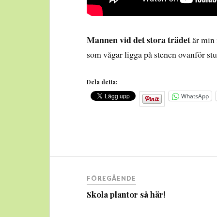
Mannen vid det stora trädet
är min 
som vågar ligga på stenen ovanför stu
Dela detta:
WhatsApp
Inläggsnavigering
FÖREGÅENDE
Skola plantor så här!