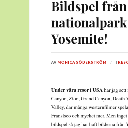
Bildspel från
nationalpark
Yosemite!
DEN
AV
MONICA SÖDERSTRÖM
I
RES
10
MARS,
2017
Under våra resor i USA
har jag sett
Canyon, Zion, Grand Canyon, Death V
Valley, där många westernfilmer spel
Fransisco och mycket mer. Men inget s
bildspel så jag har haft bilderna frå