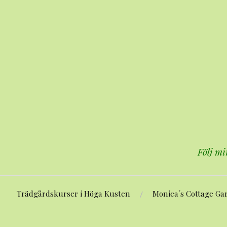
Hoppa
till
innehåll
Följ mi
Trädgårdskurser i Höga Kusten
Monica´s Cottage Ga