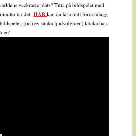
 världens vackraste plats? Titta på bildspelet med
HÄR
minuter tar det.
kan du läsa mitt förra inlägg
ildspelet, (och ev sänka ljudvolymen) klicka bara
lden!