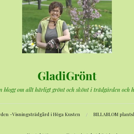
GladiGrönt
n blogg om allt härligt grönt och skönt i trädgården och
rden -Visningsträdgård i Höga Kusten
BILLABLOM plants