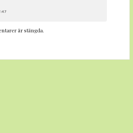
7:47
tarer är stängda.