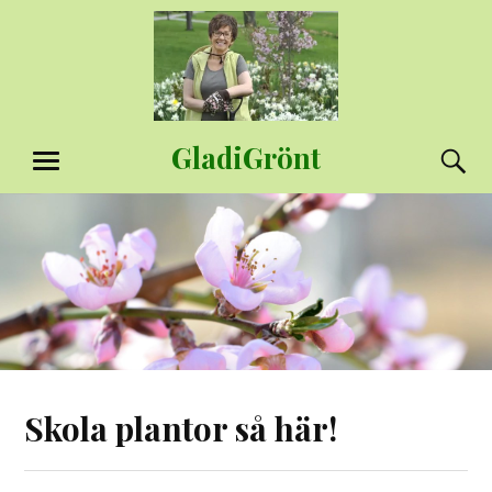
Hoppa
till
innehåll
GladiGrönt
S
MENY
Skola plantor så här!