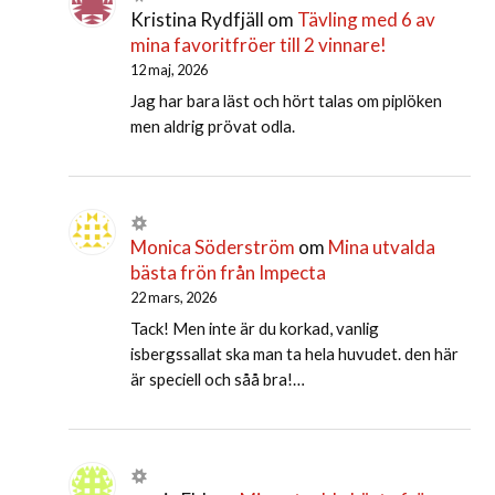
Kristina Rydfjäll
om
Tävling med 6 av
mina favoritfröer till 2 vinnare!
12 maj, 2026
Jag har bara läst och hört talas om piplöken
men aldrig prövat odla.
Monica Söderström
om
Mina utvalda
bästa frön från Impecta
22 mars, 2026
Tack! Men inte är du korkad, vanlig
isbergssallat ska man ta hela huvudet. den här
är speciell och såå bra!…