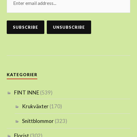
KATEGORIER
FINT INNE
(539)
Krukväxter
(170)
Snittblommor
(323)
Florist
(302)