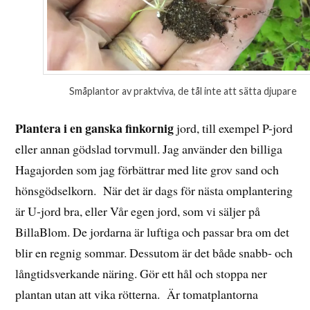
Småplantor av praktviva, de tål inte att sätta djupare
Plantera i en ganska finkornig
jord, till exempel P-jord
eller annan gödslad torvmull. Jag använder den billiga
Hagajorden som jag förbättrar med lite grov sand och
hönsgödselkorn. När det är dags för nästa omplantering
är U-jord bra, eller Vår egen jord, som vi säljer på
BillaBlom. De jordarna är luftiga och passar bra om det
blir en regnig sommar. Dessutom är det både snabb- och
långtidsverkande näring. Gör ett hål och stoppa ner
plantan utan att vika rötterna. Är tomatplantorna