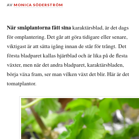
DEN
AV
MONICA SÖDERSTRÖM
9
MARS,
2017
När småplantorna fått sina
karaktärsblad, är det dags
för omplantering. Det går att göra tidigare eller senare,
viktigast är att sätta igång innan de står för trångt. Det
första bladparet kallas hjärtblad och är lika på de flesta
växter, men när det andra bladparet, karaktärsbladen,
börja växa fram, ser man vilken växt det blir. Här är det
tomatplantor.