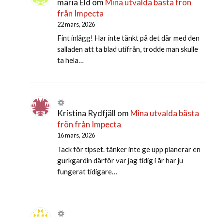
maria Eld
om
Mina utvalda bästa frön
från Impecta
22 mars, 2026
Fint inlägg! Har inte tänkt på det där med den
salladen att ta blad utifrån, trodde man skulle
ta hela…
Kristina Rydfjäll
om
Mina utvalda bästa
frön från Impecta
16 mars, 2026
Tack för tipset. tänker inte ge upp planerar en
gurkgardin därför var jag tidig i år har ju
fungerat tidigare…