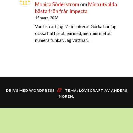
Monica Söderström
om
Mina utvalda
bästa frön från Impecta
15 mars, 2026
Vad bra att jag får inspirera! Gurka har jag
också haft problem med, men min metod
numera funkar. Jag vattnar…
&
DRIVS MED WORDPRESS
TEMA: LOVECRAFT AV
ANDERS
NOREN
.