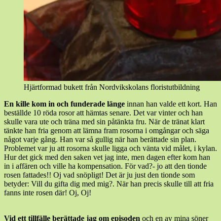
Hjärtformad bukett från Nordvikskolans floristutbildning
En kille kom in och funderade länge
innan han valde ett kort. Han
beställde 10 röda rosor att hämtas senare. Det var vinter och han
skulle vara ute och träna med sin påtänkta fru. När de tränat klart
tänkte han fria genom att lämna fram rosorna i omgångar och säga
något varje gång. Han var så gullig när han berättade sin plan.
Problemet var ju att rosorna skulle ligga och vänta vid målet, i kylan.
Hur det gick med den saken vet jag inte, men dagen efter kom han
in i affären och ville ha kompensation. För vad?- jo att den tionde
rosen fattades!! Oj vad snöpligt! Det är ju just den tionde som
betyder: Vill du gifta dig med mig?. När han precis skulle till att fria
fanns inte rosen där! Oj, Oj!
Vid ett tillfälle berättade jag om episoden
och en av mina söner