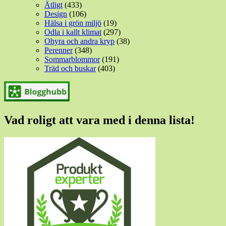
Ätligt
(433)
Design
(106)
Hälsa i grön miljö
(19)
Odla i kallt klimat
(297)
Ohyra och andra kryp
(38)
Perenner
(348)
Sommarblommor
(191)
Träd och buskar
(403)
Vad roligt att vara med i denna lista!