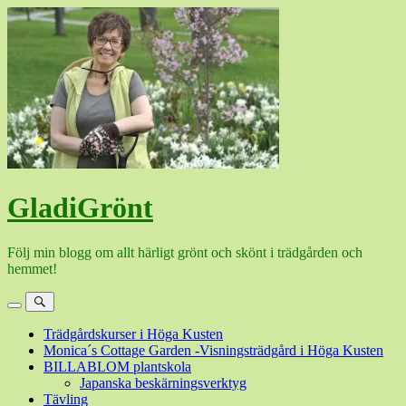
Hoppa
till
innehåll
GladiGrönt
Följ min blogg om allt härligt grönt och skönt i trädgården och
hemmet!
Meny
Sök
Trädgårdskurser i Höga Kusten
Monica´s Cottage Garden -Visningsträdgård i Höga Kusten
BILLABLOM plantskola
Japanska beskärningsverktyg
Tävling