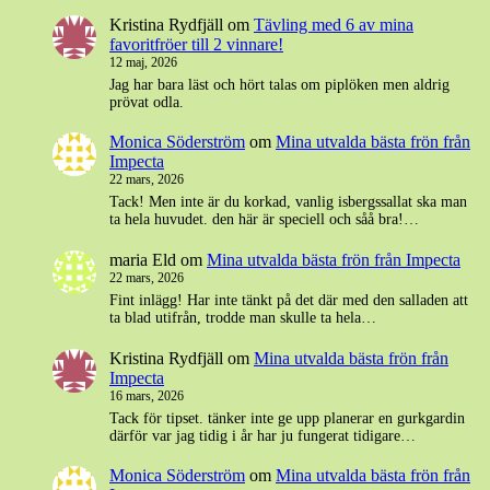
Kristina Rydfjäll
om
Tävling med 6 av mina
favoritfröer till 2 vinnare!
12 maj, 2026
Jag har bara läst och hört talas om piplöken men aldrig
prövat odla.
Monica Söderström
om
Mina utvalda bästa frön från
Impecta
22 mars, 2026
Tack! Men inte är du korkad, vanlig isbergssallat ska man
ta hela huvudet. den här är speciell och såå bra!…
maria Eld
om
Mina utvalda bästa frön från Impecta
22 mars, 2026
Fint inlägg! Har inte tänkt på det där med den salladen att
ta blad utifrån, trodde man skulle ta hela…
Kristina Rydfjäll
om
Mina utvalda bästa frön från
Impecta
16 mars, 2026
Tack för tipset. tänker inte ge upp planerar en gurkgardin
därför var jag tidig i år har ju fungerat tidigare…
Monica Söderström
om
Mina utvalda bästa frön från