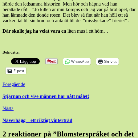
hörde den ledsamma historien. Men hör och häpna vad han
berättade då! – “Jo killen är min kompis och jag var på bröllopet, där
han lämnade den tionde rosen. Det blev så fint när han höll ett så
vackert tal till sin brud och anknöt till det “misslyckade” frieriet” .
Där skulle jag ha velat vara en
liten mus i ett hörn…
Dela detta:
WhatsApp
Skriv ut
E-post
Inläggsnavigering
Föregående
Stjärnan och vise männen har nått målet!
Nästa
Näverhägg – ett riktigt vinterträd
2 reaktioner på ”
Blomsterspråket och det