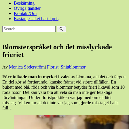
Beskärning
Övriga tjänster
Kontakt/Om
Kastanjestaket bäst i pris
Sök
efter:
Sök
Blomsterspråket och det misslyckade
frieriet
Den
Av
Monica Söderström
i
Florist
,
Snittblommor
7
Förr tolkade man in mycket i valet
av blomma, antalet och färgen.
januari,
En del gör så fortfarande, kanske främst vid större tillfällen. En
2015
bukett med blå, röda och vita blommor betyder frieri likaväl som 10
röda rosor. Det kan vara bra att veta så man inte ger felaktiga
förväntningar. Under floristpraktiken var jag med om ett litet
misstag. Vilken tur att det inte var jag som gjorde misstaget i alla
fall…