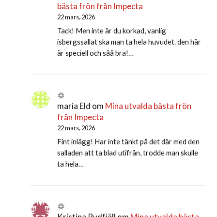
bästa frön från Impecta
22 mars, 2026
Tack! Men inte är du korkad, vanlig
isbergssallat ska man ta hela huvudet. den här
är speciell och såå bra!…
maria Eld
om
Mina utvalda bästa frön
från Impecta
22 mars, 2026
Fint inlägg! Har inte tänkt på det där med den
salladen att ta blad utifrån, trodde man skulle
ta hela…
Kristina Rydfjäll
om
Mina utvalda bästa