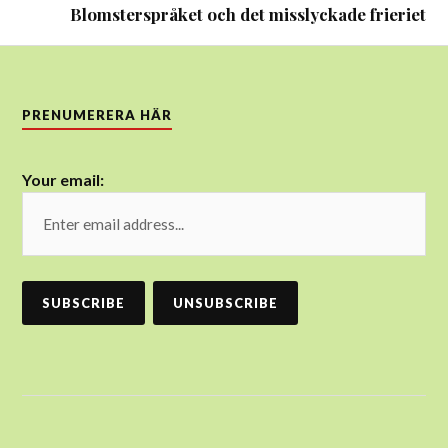
Blomsterspråket och det misslyckade frieriet
PRENUMERERA HÄR
Your email: