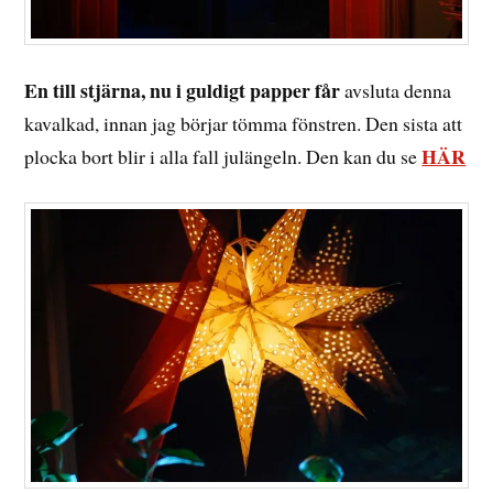
En till stjärna, nu i guldigt papper får
avsluta denna
kavalkad, innan jag börjar tömma fönstren. Den sista att
HÄR
plocka bort blir i alla fall julängeln. Den kan du se