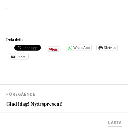
.
Dela detta:
WhatsApp
Skriv ut
E-post
Inläggsnavigering
FÖREGÅENDE
Glad idag! Nyårspresent!
NÄSTA