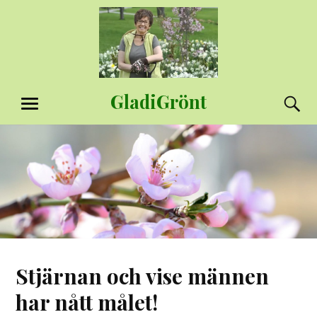
Hoppa
till
innehåll
GladiGrönt
S
MENY
Stjärnan och vise männen
har nått målet!