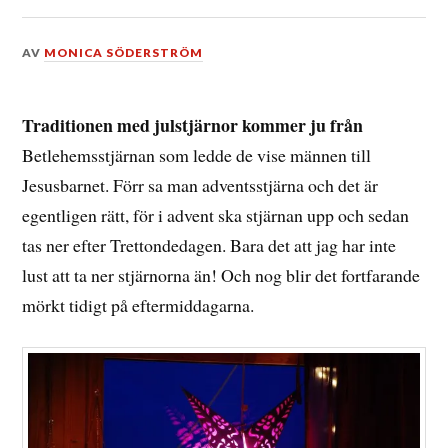
DEN
AV
MONICA SÖDERSTRÖM
6
JANUARI,
2015
Traditionen med julstjärnor kommer ju från
Betlehemsstjärnan som ledde de vise männen till
Jesusbarnet. Förr sa man adventsstjärna och det är
egentligen rätt, för i advent ska stjärnan upp och sedan
tas ner efter Trettondedagen. Bara det att jag har inte
lust att ta ner stjärnorna än! Och nog blir det fortfarande
mörkt tidigt på eftermiddagarna.