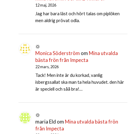
12 maj, 2026
Jag har bara läst och hört talas om piplöken
men aldrig prövat odla.
Monica Söderström
om
Mina utvalda
bästa frön från Impecta
22 mars, 2026
Tack! Men inte är du korkad, vanlig
isbergssallat ska man ta hela huvudet. den här
är speciell och såå bra!…
maria Eld
om
Mina utvalda bästa frön
från Impecta