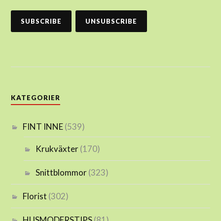
KATEGORIER
FINT INNE
(539)
Krukväxter
(170)
Snittblommor
(323)
Florist
(302)
HUSMODERSTIPS
(81)