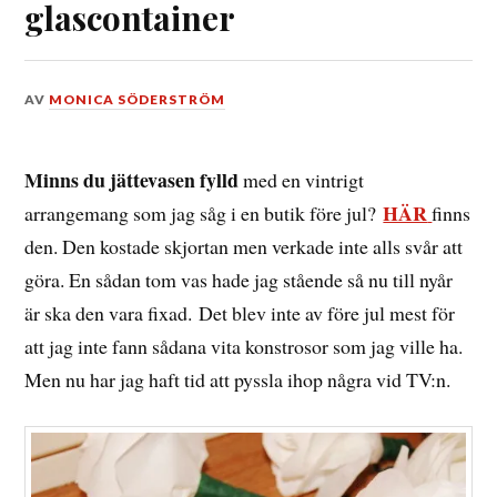
glascontainer
DEN
AV
MONICA SÖDERSTRÖM
29
DECEMBER,
2015
Minns du jättevasen fylld
med en vintrigt
HÄR
arrangemang som jag såg i en butik före jul?
finns
den. Den kostade skjortan men verkade inte alls svår att
göra. En sådan tom vas hade jag stående så nu till nyår
är ska den vara fixad. Det blev inte av före jul mest för
att jag inte fann sådana vita konstrosor som jag ville ha.
Men nu har jag haft tid att pyssla ihop några vid TV:n.