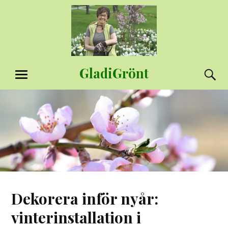
Hoppa
till
innehåll
GladiGrönt
S
MENY
Dekorera inför nyår:
vinterinstallation i