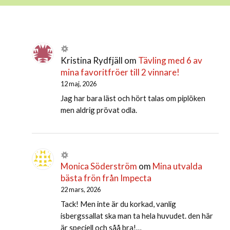
Kristina Rydfjäll
om
Tävling med 6 av
mina favoritfröer till 2 vinnare!
12 maj, 2026
Jag har bara läst och hört talas om piplöken
men aldrig prövat odla.
Monica Söderström
om
Mina utvalda
bästa frön från Impecta
22 mars, 2026
Tack! Men inte är du korkad, vanlig
isbergssallat ska man ta hela huvudet. den här
är speciell och såå bra!…