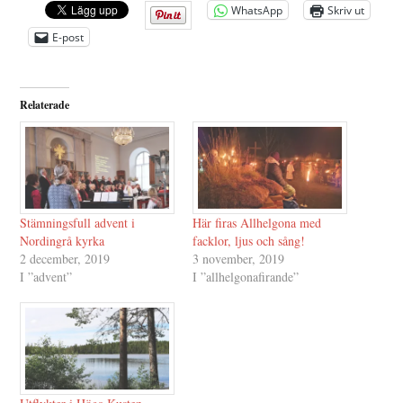
WhatsApp
Skriv ut
E-post
Relaterade
Stämningsfull advent i
Här firas Allhelgona med
Nordingrå kyrka
facklor, ljus och sång!
2 december, 2019
3 november, 2019
I ”advent”
I ”allhelgonafirande”