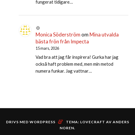
fungerat tidigare…
Monica Söderström
om
Mina utvalda
bästa frön från Impecta
15 mars, 2026
Vad bra att jag får inspirera! Gurka har jag
också haft problem med, men min metod
numera funkar. Jag vattnar…
&
DRIVS MED WORDPRESS
TEMA: LOVECRAFT AV
ANDERS
NOREN
.