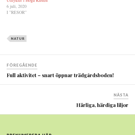
Utflykter i Höga Kusten
6 juli, 2020
I ”RESOR”
NATUR
Inläggsnavigering
FÖREGÅENDE
Full aktivitet – snart öppnar trädgårdsboden!
NÄSTA
Härliga, härdiga liljor