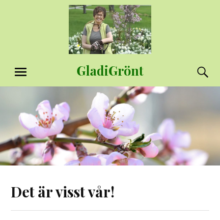
Hoppa
till
innehåll
GladiGrönt
S
MENY
Det är visst vår!