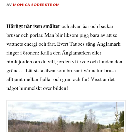
DEN
AV
MONICA SÖDERSTRÖM
9
APRIL,
2016
Härligt när isen smälter
och älvar, åar och bäckar
brusar och porlar. Man blir liksom pigg bara av att se
vattnets energi och fart. Evert Taubes sång Änglamark
ringer i öronen: Kalla den Änglamarken eller
himlajorden om du vill, jorden vi ärvde och lunden den
gröna… Låt sista älven som brusar i vår natur brusa
alltjämt mellan fjällar och gran och fur! Visst är det
något himmelskt över bilden!