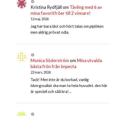
Kristina Rydfjäll
om
Tävling med 6 av
mina favoritfröer till 2 vinnare!
12 maj, 2026
Jag har bara läst och hört talas om piplöken
men aldrig prövat odla.
Monica Söderström
om
Mina utvalda
bästa frön från Impecta
22 mars, 2026
Tack! Men inte är du korkad, vanlig
isbergssallat ska man ta hela huvudet. den här
är speciell och såå bra!…