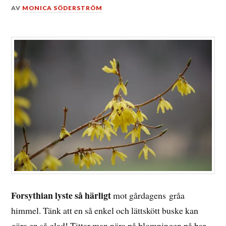
DEN
AV
MONICA SÖDERSTRÖM
11
MAJ,
2015
Forsythian lyste så härligt
mot gårdagens gråa
himmel. Tänk att en så enkel och lättskött buske kan
göra en så glad! Tittar man nära på blomningen på bar