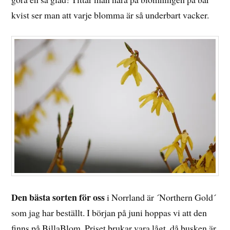
kvist ser man att varje blomma är så underbart vacker.
Den bästa sorten för oss
i Norrland är ´Northern Gold´
som jag har beställt. I början på juni hoppas vi att den
finns på BillaBlom. Priset brukar vara lågt, då busken är