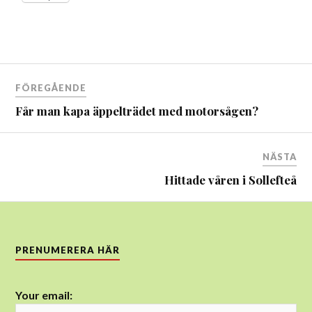
Inläggsnavigering
FÖREGÅENDE
Får man kapa äppelträdet med motorsågen?
NÄSTA
Hittade våren i Sollefteå
PRENUMERERA HÄR
Your email: