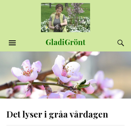
Hoppa
till
innehåll
GladiGrönt
S
MENY
Det lyser i gråa vårdagen