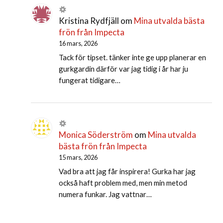
Kristina Rydfjäll
om
Mina utvalda bästa
frön från Impecta
16 mars, 2026
Tack för tipset. tänker inte ge upp planerar en
gurkgardin därför var jag tidig i år har ju
fungerat tidigare…
Monica Söderström
om
Mina utvalda
bästa frön från Impecta
15 mars, 2026
Vad bra att jag får inspirera! Gurka har jag
också haft problem med, men min metod
numera funkar. Jag vattnar…