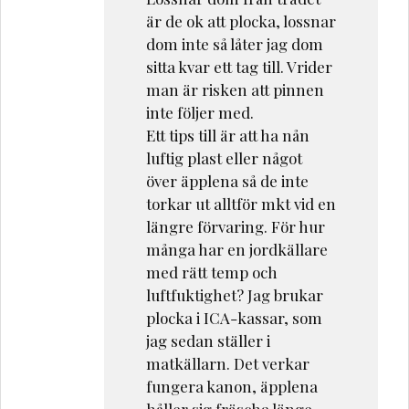
är de ok att plocka, lossnar
dom inte så låter jag dom
sitta kvar ett tag till. Vrider
man är risken att pinnen
inte följer med.
Ett tips till är att ha nån
luftig plast eller något
över äpplena så de inte
torkar ut alltför mkt vid en
längre förvaring. För hur
många har en jordkällare
med rätt temp och
luftfuktighet? Jag brukar
plocka i ICA-kassar, som
jag sedan ställer i
matkällarn. Det verkar
fungera kanon, äpplena
håller sig fräscha länge