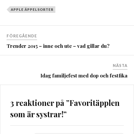
APPLE ÄPPELSORTER
Inläggsnavigering
FÖREGÅENDE
Trender 2015 – inne och ute – vad gillar du?
NÄSTA
Idag familjefest med dop och festfika
3 reaktioner på ”
Favoritäpplen
som är systrar!
”