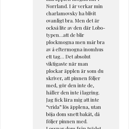
Norrland. I år verkar min
charlamovsky ha blivit
ovanligt bra. Men det är
också lite av den där Lobo-
typen…att de blir
plockmogna men mår bra
av å eftermogna inomhus
ett tag… Det absolut
viktigaste när man
plockar äpplen är som du
skriver, att pinnen följer
med, gör den inte de,
håller den inte i lagring.
Jag fick lära mig att inte
“vrida” lös äpplena, utan
böja dom snett bakåt, då
följer pinnen med.
Lossnar dom från trädet