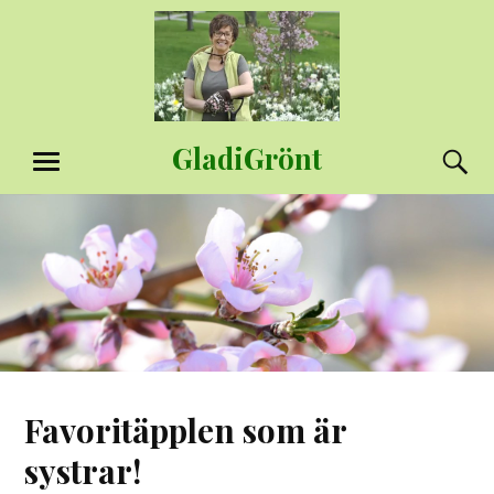
Hoppa
till
innehåll
GladiGrönt
S
MENY
Favoritäpplen som är
systrar!