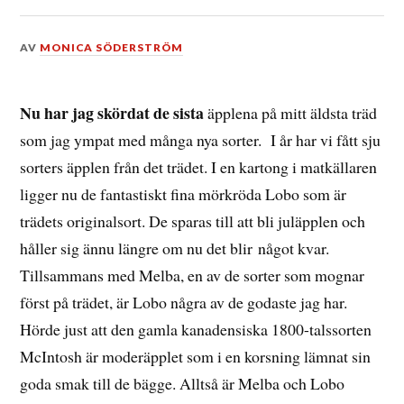
DEN
AV
MONICA SÖDERSTRÖM
17
OKTOBER,
2014
Nu har jag skördat de sista
äpplena på mitt äldsta träd
som jag ympat med många nya sorter. I år har vi fått sju
sorters äpplen från det trädet. I en kartong i matkällaren
ligger nu de fantastiskt fina mörkröda Lobo som är
trädets originalsort. De sparas till att bli juläpplen och
håller sig ännu längre om nu det blir något kvar.
Tillsammans med Melba, en av de sorter som mognar
först på trädet, är Lobo några av de godaste jag har.
Hörde just att den gamla kanadensiska 1800-talssorten
McIntosh är moderäpplet som i en korsning lämnat sin
goda smak till de bägge. Alltså är Melba och Lobo