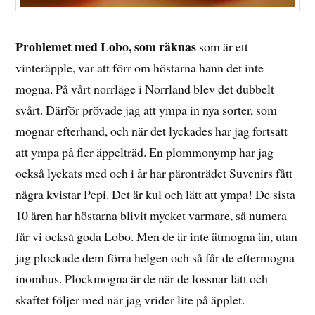
Problemet med Lobo, som räknas
som är ett
vinteräpple, var att förr om höstarna hann det inte
mogna. På vårt norrläge i Norrland blev det dubbelt
svårt. Därför prövade jag att ympa in nya sorter, som
mognar efterhand, och när det lyckades har jag fortsatt
att ympa på fler äppelträd. En plommonymp har jag
också lyckats med och i år har päronträdet Suvenirs fått
några kvistar Pepi. Det är kul och lätt att ympa! De sista
10 åren har höstarna blivit mycket varmare, så numera
får vi också goda Lobo. Men de är inte ätmogna än, utan
jag plockade dem förra helgen och så får de eftermogna
inomhus. Plockmogna är de när de lossnar lätt och
skaftet följer med när jag vrider lite på äpplet.