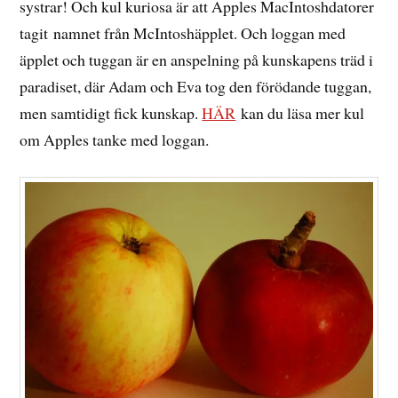
systrar! Och kul kuriosa är att Apples MacIntoshdatorer
tagit namnet från McIntoshäpplet. Och loggan med
äpplet och tuggan är en anspelning på kunskapens träd i
paradiset, där Adam och Eva tog den förödande tuggan,
men samtidigt fick kunskap.
HÄR
kan du läsa mer kul
om Apples tanke med loggan.