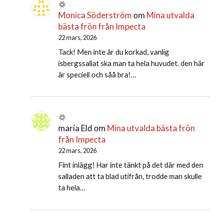
Monica Söderström
om
Mina utvalda
bästa frön från Impecta
22 mars, 2026
Tack! Men inte är du korkad, vanlig
isbergssallat ska man ta hela huvudet. den här
är speciell och såå bra!…
maria Eld
om
Mina utvalda bästa frön
från Impecta
22 mars, 2026
Fint inlägg! Har inte tänkt på det där med den
salladen att ta blad utifrån, trodde man skulle
ta hela…