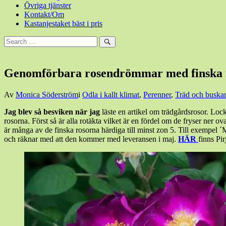
Övriga tjänster
Kontakt/Om
Kastanjestaket bäst i pris
Sök
efter:
Sök
Genomförbara rosendrömmar med finska ros
Den
Av
Monica Söderström
i
Odla i kallt klimat
,
Perenner
,
Träd och buskar
1
Jag blev så besviken när jag
läste en artikel om trädgårdsrosor. Loc
januari,
rosorna. Först så är alla rotäkta vilket är en fördel om de fryser ner 
2017
8
är många av de finska rosorna härdiga till minst zon 5. Till exempel ´
mars,
och räknar med att den kommer med leveransen i maj.
HÄR
finns Pi
2017