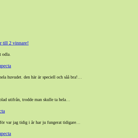
 till 2 vinnare!
t odla.
mpecta
hela huvudet. den här är speciell och såå bra!…
 blad utifrån, trodde man skulle ta hela…
cta
för var jag tidig i år har ju fungerat tidigare…
mpecta