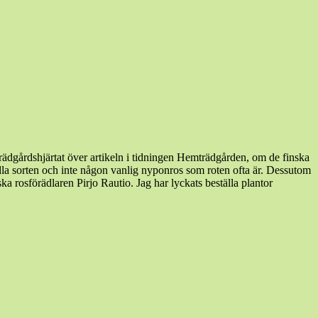
rädgårdshjärtat över artikeln i tidningen Hemträdgården, om de finska
n ädla sorten och inte någon vanlig nyponros som roten ofta är. Dessutom
a rosförädlaren Pirjo Rautio. Jag har lyckats beställa plantor