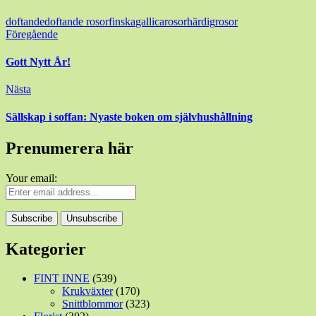
doftande
doftande rosor
finska
gallicarosor
härdig
rosor
Inläggsnavigering
Föregående
Gott Nytt År!
Nästa
Sällskap i soffan: Nyaste boken om självhushållning
Prenumerera här
Your email:
Kategorier
FINT INNE
(539)
Krukväxter
(170)
Snittblommor
(323)