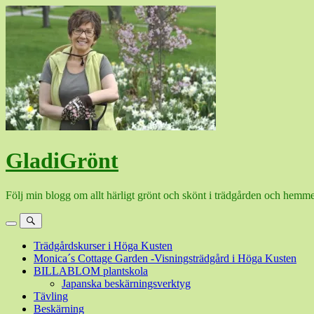
Hoppa
till
innehåll
GladiGrönt
Följ min blogg om allt härligt grönt och skönt i trädgården och hemme
Meny
Sök
Trädgårdskurser i Höga Kusten
Monica´s Cottage Garden -Visningsträdgård i Höga Kusten
BILLABLOM plantskola
Japanska beskärningsverktyg
Tävling
Beskärning