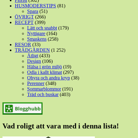
Florist
(302)
HUSMODERSTIPS
(81)
Spara
(51)
ÖVRIGT
(266)
RECEPT
(399)
Lätt och snabbt
(179)
Nyttigare
(164)
Smaskens
(258)
RESOR
(33)
TRÄDGÅRDEN
(1 252)
Ätligt
(433)
Design
(106)
Hälsa i grön miljö
(19)
Odla i kallt klimat
(297)
Ohyra och andra kryp
(38)
Perenner
(348)
Sommarblommor
(191)
Träd och buskar
(403)
Vad roligt att vara med i denna lista!