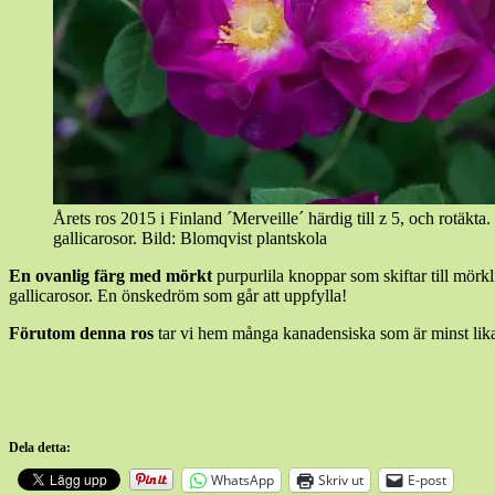
Årets ros 2015 i Finland ´Merveille´ härdig till z 5, och rotäkta
gallicarosor. Bild: Blomqvist plantskola
En ovanlig färg med mörkt
purpurlila knoppar som skiftar till mörk
gallicarosor. En önskedröm som går att uppfylla!
Förutom denna ros
tar vi hem många kanadensiska som är minst lika hä
Dela detta:
WhatsApp
Skriv ut
E-post