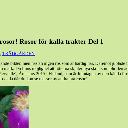
or! Rosor för kalla trakter Del 1
,
TRÄDGÅRDEN
kande bilder, men nästan ingen ros som är härdig här. Däremot jublade t
ovan mark. Då finns möjlighet att rötterna skjuter nya skott som blir de
Merveille´, Årets ros 2015 i Finland, som är framtagen av den kända finsk
rjos sida där du kan se massor av andra bra rosor!