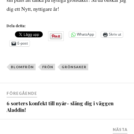
dig ett Nytt, nyttigare år!
Dela detta:
WhatsApp
Skriv ut
E-post
BLOMFRÖN
FRÖN
GRÖNSAKER
Inläggsnavigering
FÖREGÅENDE
6 sorters konfekt till nyår- släng dig i väggen
Aladdin!
NÄSTA