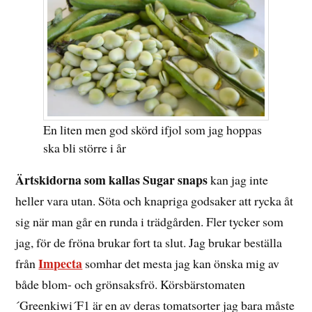
En liten men god skörd ifjol som jag hoppas
ska bli större i år
Ärtskidorna som kallas Sugar snaps
kan jag inte
heller vara utan. Söta och knapriga godsaker att rycka åt
sig när man går en runda i trädgården. Fler tycker som
jag, för de fröna brukar fort ta slut. Jag brukar beställa
Impecta
från
somhar det mesta jag kan önska mig av
både blom- och grönsaksfrö. Körsbärstomaten
´Greenkiwi´F1 är en av deras tomatsorter jag bara måste