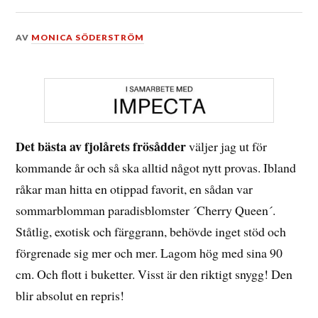
DEN
AV
MONICA SÖDERSTRÖM
1
JANUARI,
2019
Det bästa av fjolårets frösådder
väljer jag ut för
kommande år och så ska alltid något nytt provas. Ibland
råkar man hitta en otippad favorit, en sådan var
sommarblomman paradisblomster ´Cherry Queen´.
Ståtlig, exotisk och färggrann, behövde inget stöd och
förgrenade sig mer och mer. Lagom hög med sina 90
cm. Och flott i buketter. Visst är den riktigt snygg! Den
blir absolut en repris!