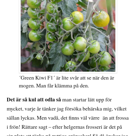
´Green Kiwi F1´ är lite svår att se när den är
mogen. Man får klämma på den.
Det är så kul att odla så
man startar lätt upp för
mycket, varje år tänker jag försöka behärska mig, vilket
sällan lyckas. Men vadå, det finns väl värre än att frossa
i frön! Rättare sagt – efter helgernas frosseri är det på
sin plats att tänka på nyttiga grönsaker! Så då önskar jag