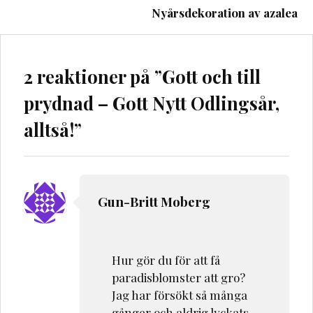
Nyårsdekoration av azalea
2 reaktioner på ”
Gott och till
prydnad – Gott Nytt Odlingsår,
alltså!
”
Gun-Britt Moberg
Hur gör du för att få
paradisblomster att gro?
Jag har försökt så många
gånger och aldrig lyckats