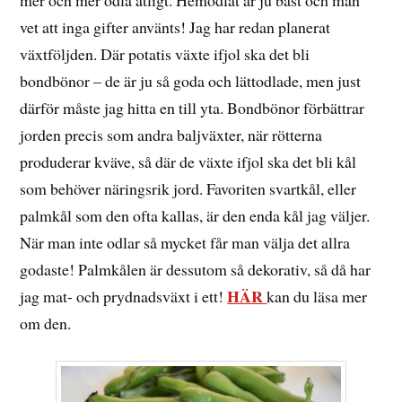
vet att inga gifter använts! Jag har redan planerat
växtföljden. Där potatis växte ifjol ska det bli
bondbönor – de är ju så goda och lättodlade, men just
därför måste jag hitta en till yta. Bondbönor förbättrar
jorden precis som andra baljväxter, när rötterna
produderar kväve, så där de växte ifjol ska det bli kål
som behöver näringsrik jord. Favoriten svartkål, eller
palmkål som den ofta kallas, är den enda kål jag väljer.
När man inte odlar så mycket får man välja det allra
godaste! Palmkålen är dessutom så dekorativ, så då har
HÄR
jag mat- och prydnadsväxt i ett!
kan du läsa mer
om den.