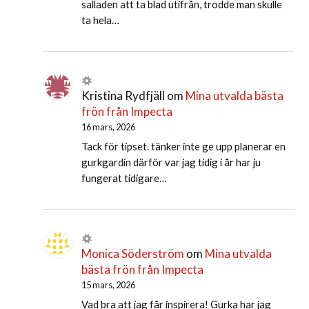
salladen att ta blad utifrån, trodde man skulle
ta hela…
Kristina Rydfjäll
om
Mina utvalda bästa
frön från Impecta
16 mars, 2026
Tack för tipset. tänker inte ge upp planerar en
gurkgardin därför var jag tidig i år har ju
fungerat tidigare…
Monica Söderström
om
Mina utvalda
bästa frön från Impecta
15 mars, 2026
Vad bra att jag får inspirera! Gurka har jag