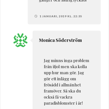
1 JANUARI, 2019 KL. 22:35
Monica Söderström
Jag minns inga problem
från ifjol men ska kolla
upp hur man gör. Jag
gör ett inlägg om
frösådd i allmänhet
framöver. Så ska du
också få vackra
paradisblomster i år!