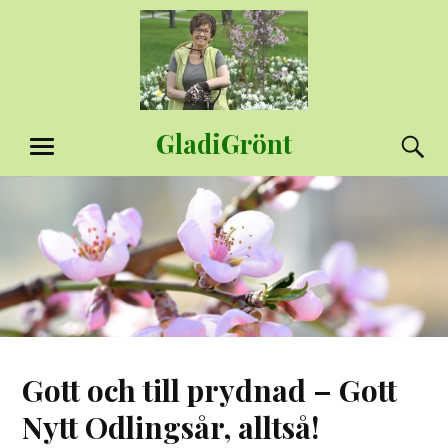
Hoppa
till
innehåll
GladiGrönt
S
MENY
Gott och till prydnad – Gott
Nytt Odlingsår, alltså!