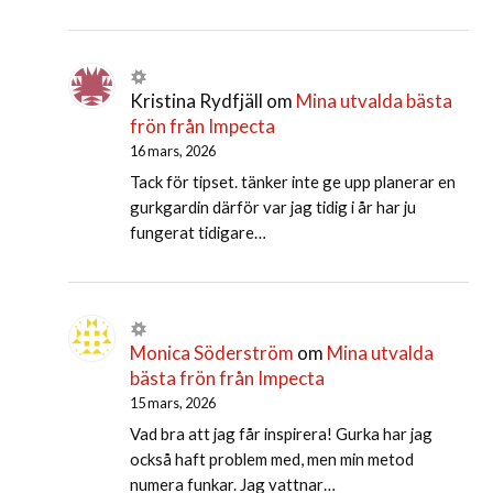
Kristina Rydfjäll
om
Mina utvalda bästa
frön från Impecta
16 mars, 2026
Tack för tipset. tänker inte ge upp planerar en
gurkgardin därför var jag tidig i år har ju
fungerat tidigare…
Monica Söderström
om
Mina utvalda
bästa frön från Impecta
15 mars, 2026
Vad bra att jag får inspirera! Gurka har jag
också haft problem med, men min metod
numera funkar. Jag vattnar…