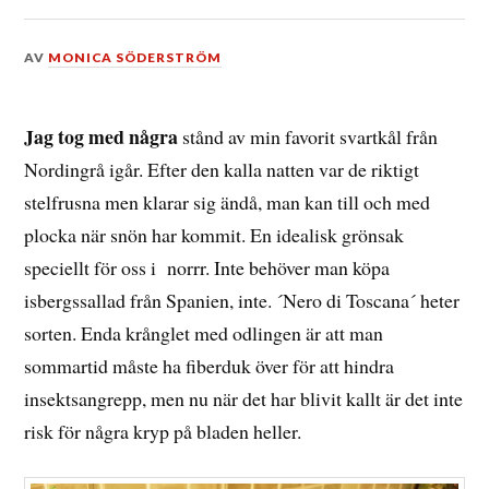
DEN
AV
MONICA SÖDERSTRÖM
13
NOVEMBER,
2015
Jag tog med några
stånd av min favorit svartkål från
Nordingrå igår. Efter den kalla natten var de riktigt
stelfrusna men klarar sig ändå, man kan till och med
plocka när snön har kommit. En idealisk grönsak
speciellt för oss i norrr. Inte behöver man köpa
isbergssallad från Spanien, inte. ´Nero di Toscana´ heter
sorten. Enda krånglet med odlingen är att man
sommartid måste ha fiberduk över för att hindra
insektsangrepp, men nu när det har blivit kallt är det inte
risk för några kryp på bladen heller.