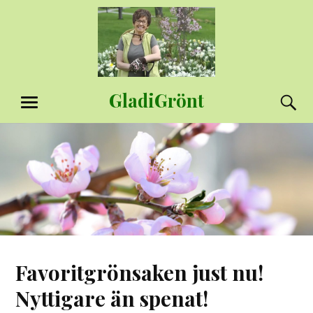
Hoppa
till
innehåll
GladiGrönt
S
MENY
Favoritgrönsaken just nu!
Nyttigare än spenat!