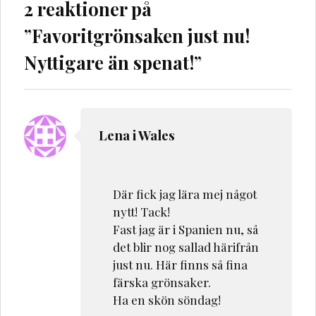
2 reaktioner på
”
Favoritgrönsaken just nu!
Nyttigare än spenat!
”
Lena i Wales
Där fick jag lära mej något
nytt! Tack!
Fast jag är i Spanien nu, så
det blir nog sallad härifrån
just nu. Här finns så fina
färska grönsaker.
Ha en skön söndag!