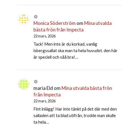
Monica Söderström
om
Mina utvalda
bästa frön från Impecta
22 mars, 2026
Tack! Men inte är du korkad, vanlig
isbergssallat ska man ta hela huvudet. den här
är speciell och såå bra!…
maria Eld
om
Mina utvalda bästa frön
från Impecta
22 mars, 2026
Fint inlägg! Har inte tänkt på det där med den
salladen att ta blad utifrån, trodde man skulle
ta hela…