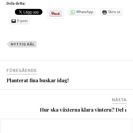
Dela detta:
WhatsApp
Skriv ut
E-post
NYTTIG KÅL
Inläggsnavigering
FÖREGÅENDE
Planterat fina buskar idag!
NÄSTA
Hur ska växterna klara vintern? Del 1