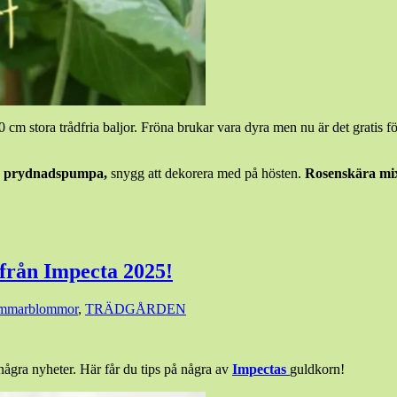
 cm stora trådfria baljor. Fröna brukar vara dyra men nu är det gratis fö
dig prydnadspumpa,
snygg att dekorera med på hösten.
Rosenskära mi
r från Impecta 2025!
mmarblommor
,
TRÄDGÅRDEN
 några nyheter. Här får du tips på några av
Impectas
guldkorn!