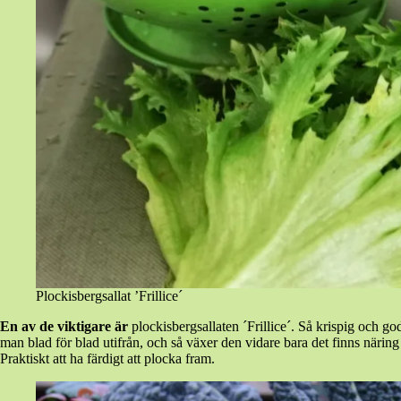
Plockisbergsallat ’Frillice´
En av de viktigare är
plockisbergsallaten ´Frillice´. Så krispig och god
man blad för blad utifrån, och så växer den vidare bara det finns näring o
Praktiskt att ha färdigt att plocka fram.