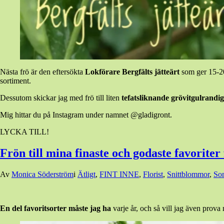
Nästa frö är den eftersökta
Lokförare Bergfälts jätteärt
som ger 15-20
sortiment.
Dessutom skickar jag med frö till liten
tefatsliknande grövitgulran
Mig hittar du på Instagram under namnet @gladigront.
LYCKA TILL!
Frön till mina finaste och godaste favorite
Den
Av
Monica Söderström
i
Ätligt
,
FINT INNE
,
Florist
,
Snittblommor
,
So
27
februari,
2025
27
En del favoritsorter måste jag ha
varje år, och så vill jag även prova
februari,
2025