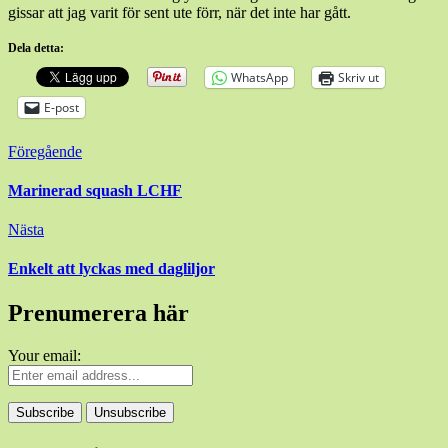
gissar att jag varit för sent ute förr, när det inte har gått.
Dela detta:
WhatsApp
Skriv ut
E-post
Inläggsnavigering
Föregående
Marinerad squash LCHF
Nästa
Enkelt att lyckas med dagliljor
Prenumerera här
Your email: