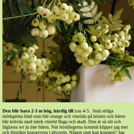
Den blir bara 2-3 m hög, härdig till
zon 4-5. Små sirliga
mörkgröna blad som blir orange och vinröda på hösten och bären
blir kritvita med mörk vinröd fluga och skaft. Den är så söt och
fåglarna ser ju inte bären. När höstfärgerna kommit klipper jag mer
och försöker konservera i glycerin. Någon som kan konsten? Jag