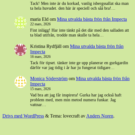
Tack! Men inte är du korkad, vanlig isbergssallat ska man
ta hela huvudet. den här är speciell och såå bra!…
maria Eld
om
Mina utvalda bästa frön från Impecta
22 mars, 2026
Fint inlägg! Har inte tänkt på det där med den salladen att
ta blad utifrån, trodde man skulle ta hela…
Kristina Rydfjäll
om
Mina utvalda bästa frön från
Impecta
16 mars, 2026
Tack för tipset. tänker inte ge upp planerar en gurkgardin
därför var jag tidig i år har ju fungerat tidigare…
Monica Söderström
om
Mina utvalda bästa frön från
Impecta
15 mars, 2026
Vad bra att jag får inspirera! Gurka har jag också haft
problem med, men min metod numera funkar. Jag
vattnar…
Drivs med WordPress
&
Tema: lovecraft av
Anders Noren
.