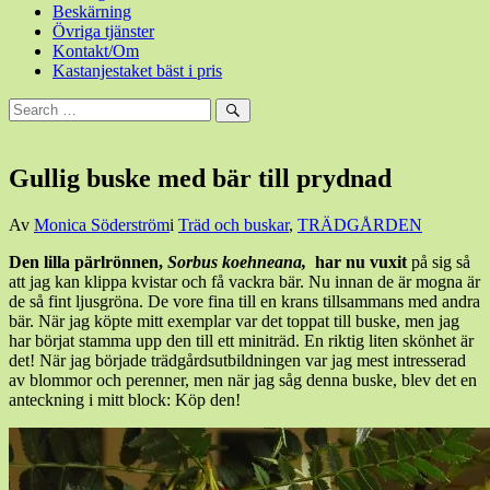
Beskärning
Övriga tjänster
Kontakt/Om
Kastanjestaket bäst i pris
Sök
efter:
Sök
Gullig buske med bär till prydnad
Den
Av
Monica Söderström
i
Träd och buskar
,
TRÄDGÅRDEN
4
Den lilla pärlrönnen,
Sorbus koehneana,
har nu vuxit
på sig så
september,
att jag kan klippa kvistar och få vackra bär. Nu innan de är mogna är
2014
4
de så fint ljusgröna. De vore fina till en krans tillsammans med andra
september,
bär. När jag köpte mitt exemplar var det toppat till buske, men jag
2014
har börjat stamma upp den till ett miniträd. En riktig liten skönhet är
det! När jag började trädgårdsutbildningen var jag mest intresserad
av blommor och perenner, men när jag såg denna buske, blev det en
anteckning i mitt block: Köp den!