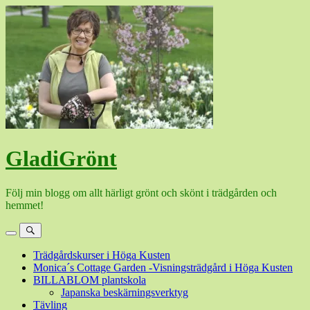
Hoppa
till
innehåll
GladiGrönt
Följ min blogg om allt härligt grönt och skönt i trädgården och
hemmet!
Meny
Sök
Trädgårdskurser i Höga Kusten
Monica´s Cottage Garden -Visningsträdgård i Höga Kusten
BILLABLOM plantskola
Japanska beskärningsverktyg
Tävling