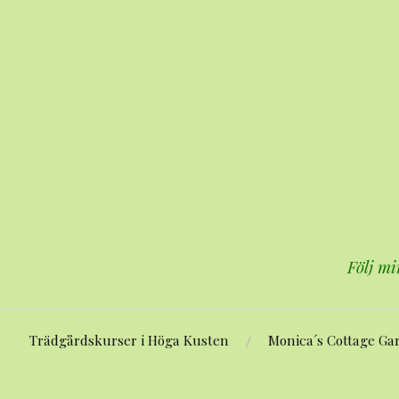
Hoppa
till
innehåll
Följ mi
Trädgårdskurser i Höga Kusten
Monica´s Cottage Ga