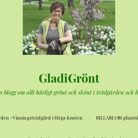
GladiGrönt
n blogg om allt härligt grönt och skönt i trädgården och
rden -Visningsträdgård i Höga Kusten
BILLABLOM plants