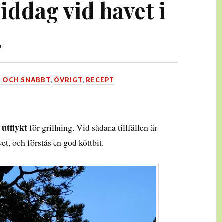
iddag vid havet i
.
T OCH SNABBT
,
ÖVRIGT
,
RECEPT
 utflykt
för grillning. Vid sådana tillfällen är
t, och förstås en god köttbit.