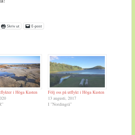
ta!
Skriv ut
E-post
tflykter i Höga Kusten
Följ oss på utflykt i Höga Kusten
2020
13 augusti, 2017
R”
I ”Nordingrå”