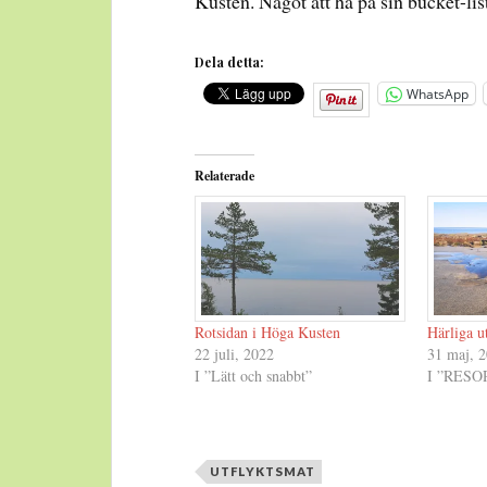
Kusten. Något att ha på sin bucket-lis
Dela detta:
WhatsApp
Relaterade
Rotsidan i Höga Kusten
Härliga u
22 juli, 2022
31 maj, 
I ”Lätt och snabbt”
I ”RESO
UTFLYKTSMAT