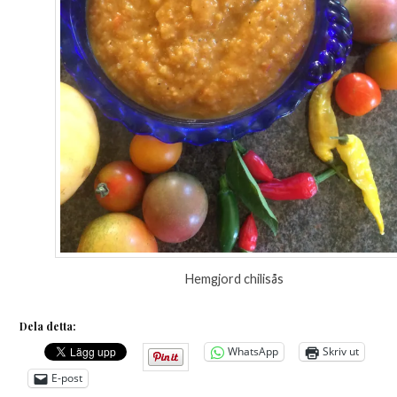
Hemgjord chilisås
Dela detta:
WhatsApp
Skriv ut
E-post