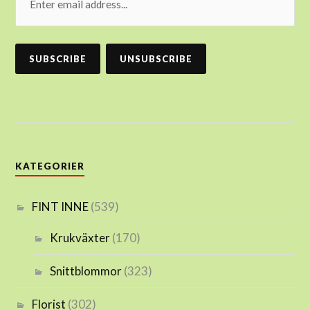
KATEGORIER
FINT INNE
(539)
Krukväxter
(170)
Snittblommor
(323)
Florist
(302)