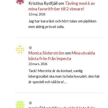
Kristina Rydfjäll
om
Tävling med 6 av
mina favoritfröer till 2 vinnare!
12 maj, 2026
Jag har bara läst och hört talas om piplöken
men aldrig prövat odla.
Monica Söderström
om
Mina utvalda
bästa frön från Impecta
22 mars, 2026
Tack! Men inte är du korkad, vanlig
isbergssallat ska man ta hela huvudet. den här
är speciell och såå bra!…