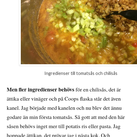
Ingredienser till tomatsås och chilisås
Men fler ingredienser behövs
för en chilisås, det är
ättika eller vinäger och på Coops flaska står det även
kanel. Jag började med kanelen och nu blev det ännu
godare än min första tomatsås. Så gott att med den här
såsen behövs inget mer till potatis ris eller pasta. Jag
hoppade ättikan, det prövar jag i nästa kok. Och