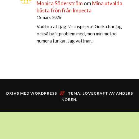
Monica Söderström
om
Mina utvalda
bästa frön från Impecta
15 mars, 2026
Vad bra att jag får inspirera! Gurka har jag
också haft problem med, men min metod
numera funkar. Jag vattnar…
&
DRIVS MED WORDPRESS
TEMA: LOVECRAFT AV
ANDERS
NOREN
.