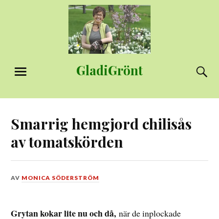
Hoppa
till
innehåll
GladiGrönt
S
MENY
Smarrig hemgjord chilisås
av tomatskörden
DEN
AV
MONICA SÖDERSTRÖM
23
OKTOBER,
2017
Grytan kokar lite nu och då,
när de inplockade