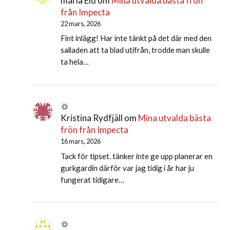
maria Eld
om
Mina utvalda bästa frön
från Impecta
22 mars, 2026
Fint inlägg! Har inte tänkt på det där med den
salladen att ta blad utifrån, trodde man skulle
ta hela…
Kristina Rydfjäll
om
Mina utvalda bästa
frön från Impecta
16 mars, 2026
Tack för tipset. tänker inte ge upp planerar en
gurkgardin därför var jag tidig i år har ju
fungerat tidigare…