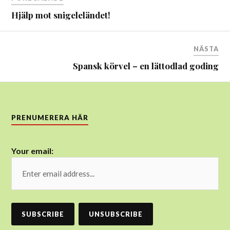
Hjälp mot snigeleländet!
NÄSTA
Spansk körvel – en lättodlad goding
PRENUMERERA HÄR
Your email: