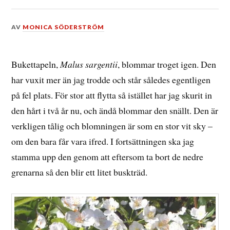
DEN
AV
MONICA SÖDERSTRÖM
27
JUNI,
2012
Bukettapeln,
Malus sargentii
, blommar troget igen. Den
har vuxit mer än jag trodde och står således egentligen
på fel plats. För stor att flytta så istället har jag skurit in
den hårt i två år nu, och ändå blommar den snällt. Den är
verkligen tålig och blomningen är som en stor vit sky –
om den bara får vara ifred. I fortsättningen ska jag
stamma upp den genom att eftersom ta bort de nedre
grenarna så den blir ett litet buskträd.