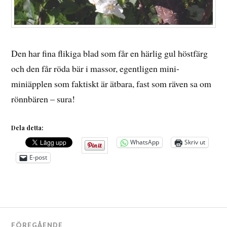
Den har fina flikiga blad som får en härlig gul höstfärg
och den får röda bär i massor, egentligen mini-
miniäpplen som faktiskt är ätbara, fast som räven sa om
rönnbären – sura!
Dela detta:
WhatsApp
Skriv ut
E-post
Inläggsnavigering
FÖREGÅENDE