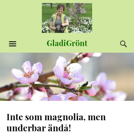
Hoppa
till
innehåll
GladiGrönt
S
MENY
Inte som magnolia, men
underbar ändå!