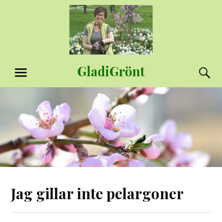
Hoppa
till
innehåll
GladiGrönt
S
MENY
Jag gillar inte pelargoner