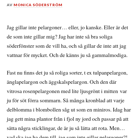
DEN
AV
MONICA SÖDERSTRÖM
25
FEBRUARI,
2012
Jag gillar inte pelargoner… eller, jo kanske. Eller är det
de som inte gillar mig? Jag har inte så bra soliga
söderfönster som de vill ha, och så gillar de inte att jag
vattnar för mycket. Och de känns ju så gammalmodiga.
Fast nu finns det ju så roliga sorter, t ex tulpanpelargon,
änglapelargon och äggskalspelargon. Och den där
vitrosa rosenpelargonen med lite ljusgrönt i mitten var
ju för söt förra sommarn. Så många kronblad att varje
delblomma i blombollen såg ut som en miniros. Idag har
jag gett mina plantor från i fjol ny jord och passar på att
sätta några sticklingar, de är ju så lätta att rota. Men…
vad ska jag ha dem till, jag som inte gillar pelargoner?!