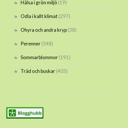
Hälsa i grön miljö
(19)
Odla i kallt klimat
(297)
Ohyra och andra kryp
(38)
Perenner
(348)
Sommarblommor
(191)
Träd och buskar
(403)