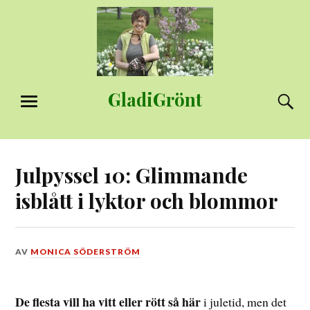
Hoppa
till
innehåll
GladiGrönt
S
MENY
Julpyssel 10: Glimmande
isblått i lyktor och blommor
DEN
AV
MONICA SÖDERSTRÖM
7
DECEMBER,
2014
De flesta vill ha vitt eller rött så här
i juletid, men det