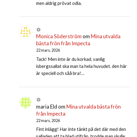
men aldrig prövat odla.
Monica Söderström
om
Mina utvalda
bästa frön från Impecta
22 mars, 2026
Tack! Men inte är du korkad, vanlig
isbergssallat ska man ta hela huvudet. den här
är speciell och såå bra!…
maria Eld
om
Mina utvalda bästa frön
från Impecta
22 mars, 2026
Fint inlägg! Har inte tänkt på det där med den
salladen att ta blad utifrån, trodde man skulle