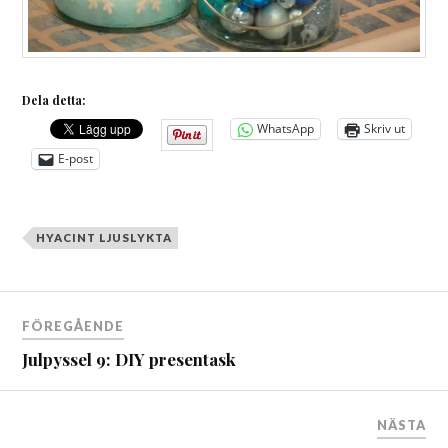
Dela detta:
WhatsApp
Skriv ut
E-post
HYACINT LJUSLYKTA
Inläggsnavigering
FÖREGÅENDE
Julpyssel 9: DIY presentask
NÄSTA