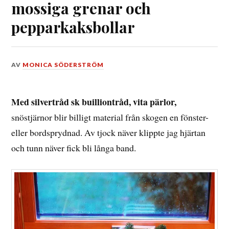
mossiga grenar och
pepparkaksbollar
DEN
AV
MONICA SÖDERSTRÖM
12
DECEMBER,
2014
Med silvertråd sk builliontråd, vita pärlor,
snöstjärnor blir billigt material från skogen en fönster-
eller bordsprydnad. Av tjock näver klippte jag hjärtan
och tunn näver fick bli långa band.