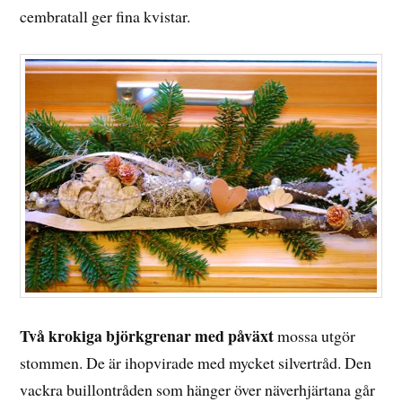
cembratall ger fina kvistar.
Två krokiga björkgrenar med påväxt
mossa utgör
stommen. De är ihopvirade med mycket silvertråd. Den
vackra buillontråden som hänger över näverhjärtana går