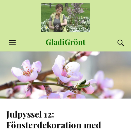
Hoppa
till
innehåll
GladiGrönt
S
MENY
Julpyssel 12:
Fönsterdekoration med