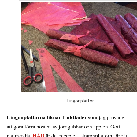
Lingonplattor
Lingonplattorna liknar fruktläder som
jag provade
att göra förra hösten av jordgubbar och äpplen. Gott
HÄR
naturgodis.
är det receptet. Lingonplattorna är rätt