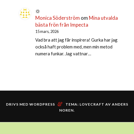
Monica Söderström
om
Mina utvalda
bästa frön från Impecta
15 mars, 2026
Vad bra att jag får inspirera! Gurka har jag
också haft problem med, men min metod
numera funkar. Jag vattnar…
&
DRIVS MED WORDPRESS
TEMA: LOVECRAFT AV
ANDERS
NOREN
.