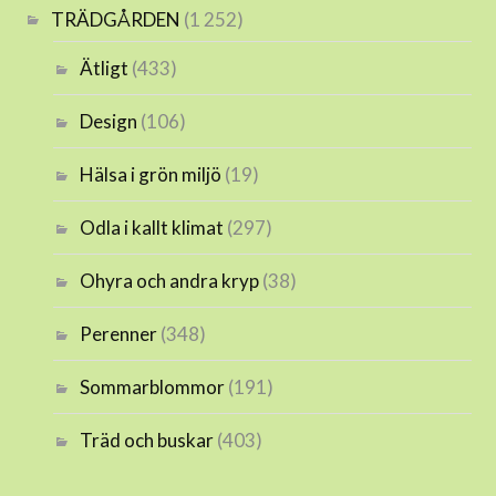
TRÄDGÅRDEN
(1 252)
Ätligt
(433)
Design
(106)
Hälsa i grön miljö
(19)
Odla i kallt klimat
(297)
Ohyra och andra kryp
(38)
Perenner
(348)
Sommarblommor
(191)
Träd och buskar
(403)