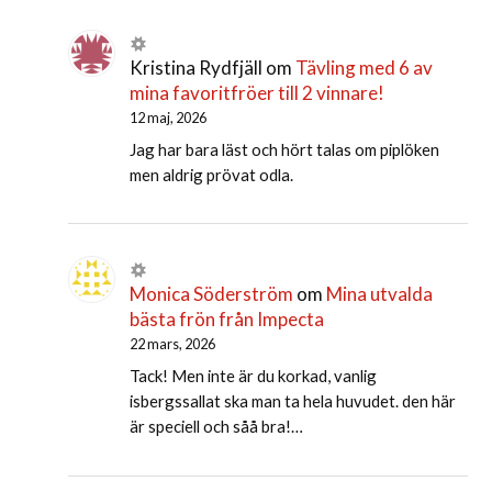
Kristina Rydfjäll
om
Tävling med 6 av
mina favoritfröer till 2 vinnare!
12 maj, 2026
Jag har bara läst och hört talas om piplöken
men aldrig prövat odla.
Monica Söderström
om
Mina utvalda
bästa frön från Impecta
22 mars, 2026
Tack! Men inte är du korkad, vanlig
isbergssallat ska man ta hela huvudet. den här
är speciell och såå bra!…