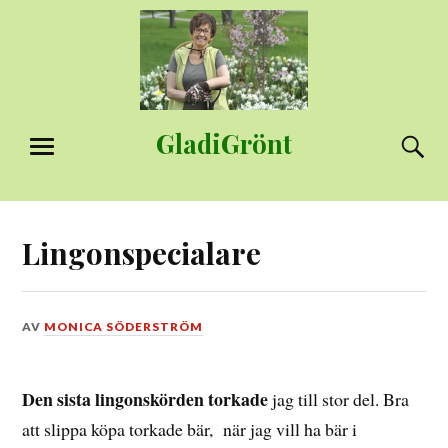
Hoppa
till
innehåll
GladiGrönt
S
MENY
Lingonspecialare
DEN
AV
MONICA SÖDERSTRÖM
9
NOVEMBER,
2016
Den sista lingonskörden torkade
jag till stor del. Bra
att slippa köpa torkade bär, när jag vill ha bär i