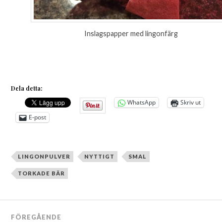
Inslagspapper med lingonfärg
Dela detta:
WhatsApp
Skriv ut
E-post
LINGONPULVER
NYTTIGT
SMAL
TORKADE BÄR
Inläggsnavigering
FÖREGÅENDE