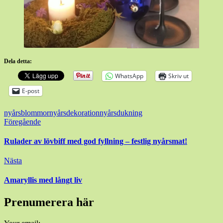
Dela detta:
WhatsApp
Skriv ut
E-post
nyårsblommor
nyårsdekoration
nyårsdukning
Inläggsnavigering
Föregående
Rulader av lövbiff med god fyllning – festlig nyårsmat!
Nästa
Amaryllis med långt liv
Prenumerera här