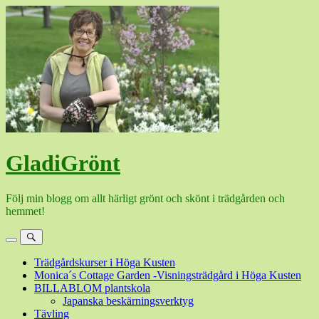
Hoppa
till
innehåll
GladiGrönt
Följ min blogg om allt härligt grönt och skönt i trädgården och
hemmet!
Meny
Sök
Trädgårdskurser i Höga Kusten
Monica´s Cottage Garden -Visningsträdgård i Höga Kusten
BILLABLOM plantskola
Japanska beskärningsverktyg
Tävling