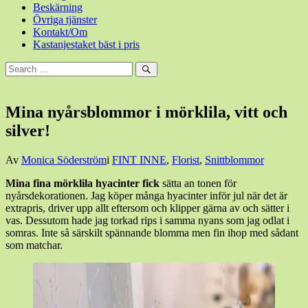
Beskärning
Övriga tjänster
Kontakt/Om
Kastanjestaket bäst i pris
Sök
efter:
Sök
Mina nyårsblommor i mörklila, vitt och
silver!
Den
Av
Monica Söderström
i
FINT INNE
,
Florist
,
Snittblommor
3
Mina fina mörklila hyacinter fick
sätta an tonen för
januari,
nyårsdekorationen. Jag köper många hyacinter inför jul när det är
2023
3
extrapris, driver upp allt eftersom och klipper gärna av och sätter i
januari,
vas. Dessutom hade jag torkad rips i samma nyans som jag odlat i
2023
somras. Inte så särskilt spännande blomma men fin ihop med sådant
som matchar.