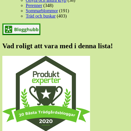
Ohyra och andra kryp
(38)
Perenner
(348)
Sommarblommor
(191)
Träd och buskar
(403)
Vad roligt att vara med i denna lista!