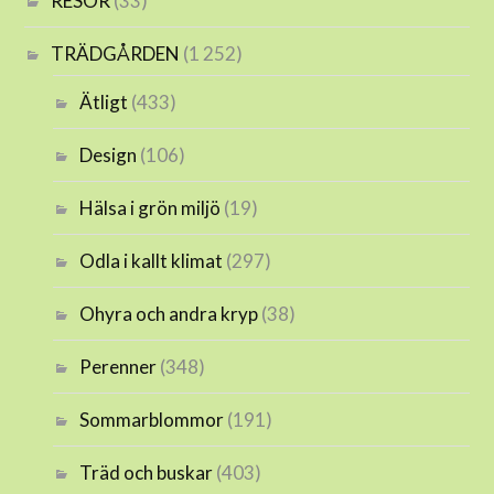
RESOR
(33)
TRÄDGÅRDEN
(1 252)
Ätligt
(433)
Design
(106)
Hälsa i grön miljö
(19)
Odla i kallt klimat
(297)
Ohyra och andra kryp
(38)
Perenner
(348)
Sommarblommor
(191)
Träd och buskar
(403)