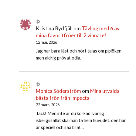
Kristina Rydfjäll
om
Tävling med 6 av
mina favoritfröer till 2 vinnare!
12 maj, 2026
Jag har bara läst och hört talas om piplöken
men aldrig prövat odla.
Monica Söderström
om
Mina utvalda
bästa frön från Impecta
22 mars, 2026
Tack! Men inte är du korkad, vanlig
isbergssallat ska man ta hela huvudet. den här
är speciell och såå bra!…