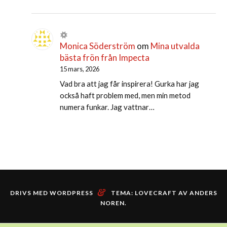
Monica Söderström
om
Mina utvalda
bästa frön från Impecta
15 mars, 2026
Vad bra att jag får inspirera! Gurka har jag
också haft problem med, men min metod
numera funkar. Jag vattnar…
&
DRIVS MED WORDPRESS
TEMA: LOVECRAFT AV
ANDERS
NOREN
.