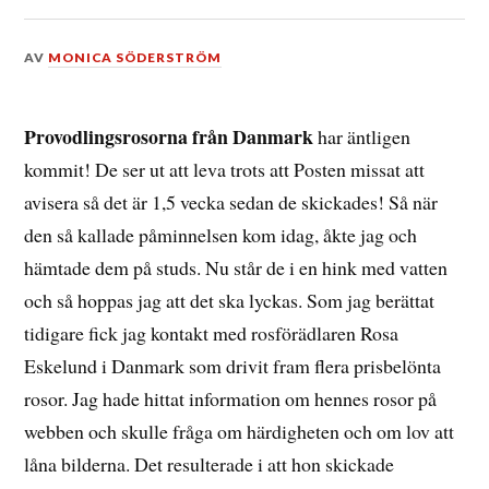
DEN
AV
MONICA SÖDERSTRÖM
22
APRIL,
2016
Provodlingsrosorna från Danmark
har äntligen
kommit! De ser ut att leva trots att Posten missat att
avisera så det är 1,5 vecka sedan de skickades! Så när
den så kallade påminnelsen kom idag, åkte jag och
hämtade dem på studs. Nu står de i en hink med vatten
och så hoppas jag att det ska lyckas. Som jag berättat
tidigare fick jag kontakt med rosförädlaren Rosa
Eskelund i Danmark som drivit fram flera prisbelönta
rosor. Jag hade hittat information om hennes rosor på
webben och skulle fråga om härdigheten och om lov att
låna bilderna. Det resulterade i att hon skickade