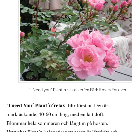
´I Need you´ Plant’n’relax-serien Bild: Roses Forever
´I need You´ Plant´n´relax
´ blir först ut. Den är
marktäckande, 40-60 cm hög, med en lätt doft.
Blommar hela sommaren och långt in på hösten.
Uttrycket Plant´n´relax visar att rosen är lättskött och