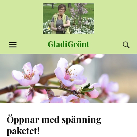
Hoppa
till
innehåll
GladiGrönt
S
MENY
Öppnar med spänning
paketet!