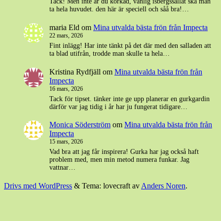
Tack! Men inte är du korkad, vanlig isbergssallat ska man
ta hela huvudet. den här är speciell och såå bra!…
maria Eld
om
Mina utvalda bästa frön från Impecta
22 mars, 2026
Fint inlägg! Har inte tänkt på det där med den salladen att
ta blad utifrån, trodde man skulle ta hela…
Kristina Rydfjäll
om
Mina utvalda bästa frön från
Impecta
16 mars, 2026
Tack för tipset. tänker inte ge upp planerar en gurkgardin
därför var jag tidig i år har ju fungerat tidigare…
Monica Söderström
om
Mina utvalda bästa frön från
Impecta
15 mars, 2026
Vad bra att jag får inspirera! Gurka har jag också haft
problem med, men min metod numera funkar. Jag
vattnar…
Drivs med WordPress
&
Tema: lovecraft av
Anders Noren
.