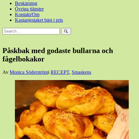
Beskärning
Övriga tjänster
Kontakt/Om
Kastanjestaket bäst i pris
Sök
efter:
Sök
Påskbak med godaste bullarna och
fågelbokakor
Den
Av
Monica Söderström
i
RECEPT
,
Smaskens
28
mars,
2015
28
mars,
2015