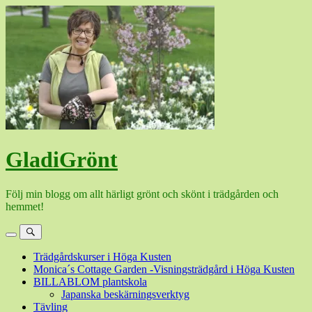
Hoppa
till
innehåll
GladiGrönt
Följ min blogg om allt härligt grönt och skönt i trädgården och
hemmet!
Meny
Sök
Trädgårdskurser i Höga Kusten
Monica´s Cottage Garden -Visningsträdgård i Höga Kusten
BILLABLOM plantskola
Japanska beskärningsverktyg
Tävling