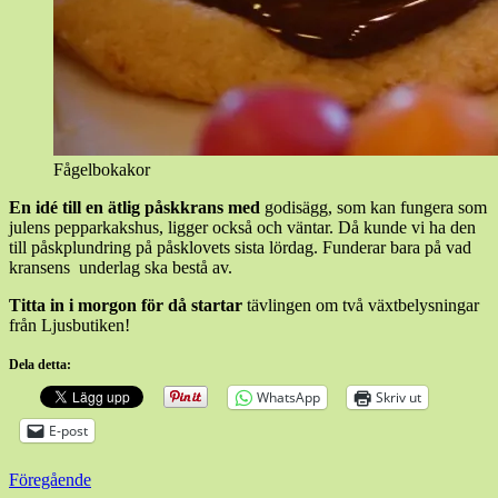
Fågelbokakor
En idé till en ätlig påskkrans med
godisägg, som kan fungera som
julens pepparkakshus, ligger också och väntar. Då kunde vi ha den
till påskplundring på påsklovets sista lördag. Funderar bara på vad
kransens underlag ska bestå av.
Titta in i morgon för då startar
tävlingen om två växtbelysningar
från Ljusbutiken!
Dela detta:
WhatsApp
Skriv ut
E-post
Inläggsnavigering
Föregående