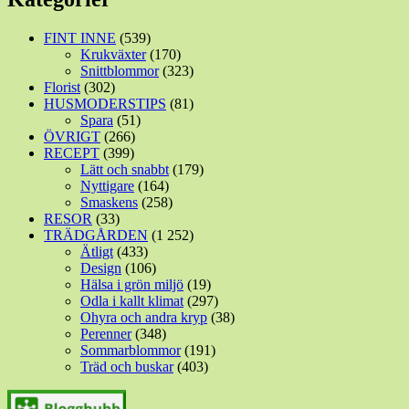
FINT INNE
(539)
Krukväxter
(170)
Snittblommor
(323)
Florist
(302)
HUSMODERSTIPS
(81)
Spara
(51)
ÖVRIGT
(266)
RECEPT
(399)
Lätt och snabbt
(179)
Nyttigare
(164)
Smaskens
(258)
RESOR
(33)
TRÄDGÅRDEN
(1 252)
Ätligt
(433)
Design
(106)
Hälsa i grön miljö
(19)
Odla i kallt klimat
(297)
Ohyra och andra kryp
(38)
Perenner
(348)
Sommarblommor
(191)
Träd och buskar
(403)