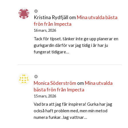
Kristina Rydfjäll
om
Mina utvalda bästa
frön från Impecta
16 mars, 2026
Tack för tipset. tänker inte ge upp planerar en
gurkgardin därför var jag tidig i år har ju
fungerat tidigare…
Monica Söderström
om
Mina utvalda
bästa frön från Impecta
15 mars, 2026
Vad bra att jag får inspirera! Gurka har jag
också haft problem med, men min metod
numera funkar. Jag vattnar…