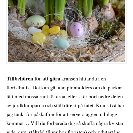
Tillbehören för att göra
kransen hittar du i en
floristbutik. Det kan gå utan pinnholders om du packar
tätt med mossa runt lökarna, eller skär bort nedre delen
av jordklumparna och ställ direkt på fatet. Krans två har
jag tänkt för påskafton för att servera äggen i. Inlägg
kommer… Vill du förbereda dig så skaffa några kvistar
vide, grov ståltråd (finns hos floristen) och avbitartång,