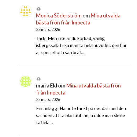
Monica Söderström
om
Mina utvalda
bästa frön från Impecta
22 mars, 2026
Tack! Men inte är du korkad, vanlig
isbergssallat ska man ta hela huvudet. den här
är speciell och såå bra!…
maria Eld
om
Mina utvalda bästa frön
från Impecta
22 mars, 2026
Fint inlägg! Har inte tänkt på det där med den
salladen att ta blad utifrån, trodde man skulle
ta hela…