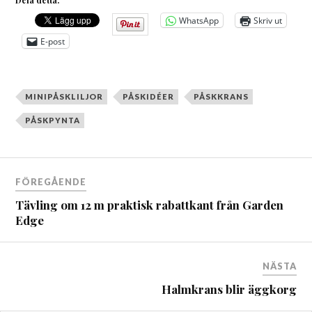
Dela detta:
WhatsApp
Skriv ut
E-post
MINIPÅSKLILJOR
PÅSKIDÉER
PÅSKKRANS
PÅSKPYNTA
Inläggsnavigering
FÖREGÅENDE
Tävling om 12 m praktisk rabattkant från Garden
Edge
NÄSTA
Halmkrans blir äggkorg