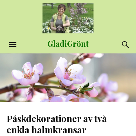
Hoppa
till
innehåll
GladiGrönt
S
MENY
Påskdekorationer av två
enkla halmkransar