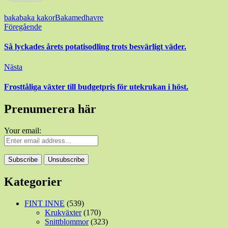
baka
baka kakor
Bakamedhavre
Inläggsnavigering
Föregående
Så lyckades årets potatisodling trots besvärligt väder.
Nästa
Frosttåliga växter till budgetpris för utekrukan i höst.
Prenumerera här
Your email:
Kategorier
FINT INNE
(539)
Krukväxter
(170)
Snittblommor
(323)