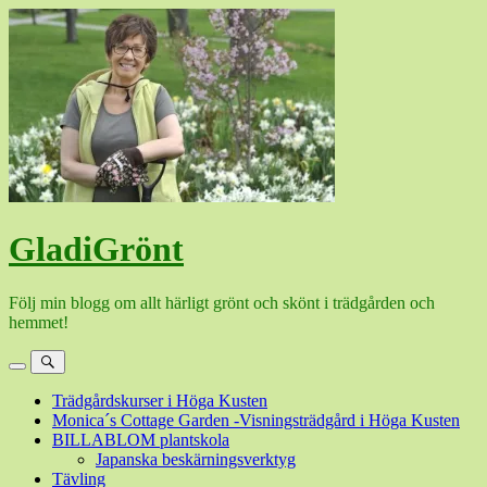
Hoppa
till
innehåll
GladiGrönt
Följ min blogg om allt härligt grönt och skönt i trädgården och
hemmet!
Meny
Sök
Trädgårdskurser i Höga Kusten
Monica´s Cottage Garden -Visningsträdgård i Höga Kusten
BILLABLOM plantskola
Japanska beskärningsverktyg
Tävling