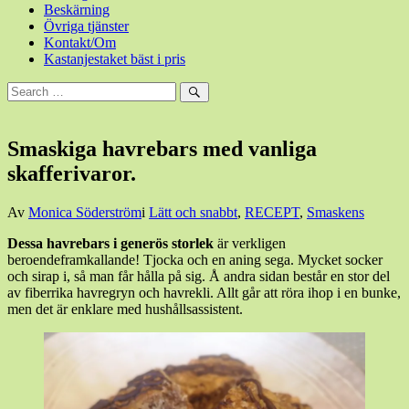
Beskärning
Övriga tjänster
Kontakt/Om
Kastanjestaket bäst i pris
Sök
efter:
Sök
Smaskiga havrebars med vanliga
skafferivaror.
Den
Av
Monica Söderström
i
Lätt och snabbt
,
RECEPT
,
Smaskens
25
Dessa havrebars i generös storlek
är verkligen
oktober,
beroendeframkallande! Tjocka och en aning sega. Mycket socker
2025
24
och sirap i, så man får hålla på sig. Å andra sidan består en stor del
oktober,
av fiberrika havregryn och havrekli. Allt går att röra ihop i en bunke,
2025
men det är enklare med hushållsassistent.