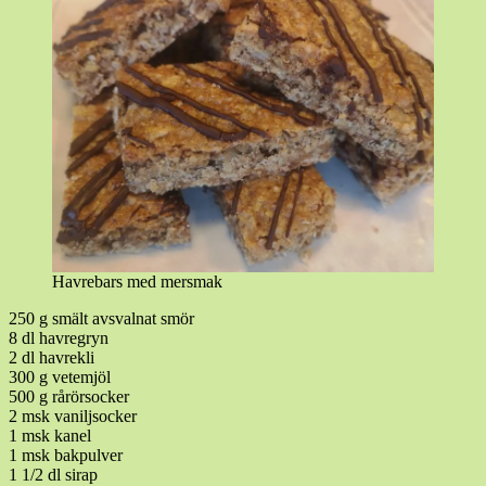
Havrebars med mersmak
250 g smält avsvalnat smör
8 dl havregryn
2 dl havrekli
300 g vetemjöl
500 g rårörsocker
2 msk vaniljsocker
1 msk kanel
1 msk bakpulver
1 1/2 dl sirap