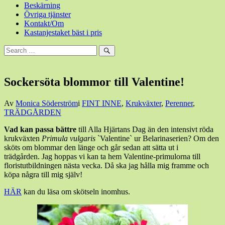
Beskärning
Övriga tjänster
Kontakt/Om
Kastanjestaket bäst i pris
Sök
efter:
Sök
Sockersöta blommor till Valentine!
Den
Av
Monica Söderström
i
FINT INNE
,
Krukväxter
,
Perenner
,
7
TRÄDGÅRDEN
februari,
Vad kan passa bättre
till Alla Hjärtans Dag än den intensivt röda
2013
7
krukväxten
Primula vulgaris
`Valentine` ur Belarinaserien? Om den
februari,
sköts om blommar den länge och går sedan att sätta ut i
2013
trädgården. Jag hoppas vi kan ta hem Valentine-primulorna till
floristutbildningen nästa vecka. Då ska jag hålla mig framme och
köpa några till mig själv!
HÄR
kan du läsa om skötseln inomhus.