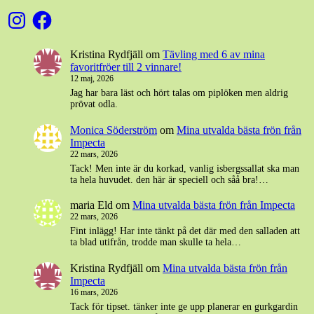
Instagram
Facebook
Kristina Rydfjäll
om
Tävling med 6 av mina
favoritfröer till 2 vinnare!
12 maj, 2026
Jag har bara läst och hört talas om piplöken men aldrig
prövat odla.
Monica Söderström
om
Mina utvalda bästa frön från
Impecta
22 mars, 2026
Tack! Men inte är du korkad, vanlig isbergssallat ska man
ta hela huvudet. den här är speciell och såå bra!…
maria Eld
om
Mina utvalda bästa frön från Impecta
22 mars, 2026
Fint inlägg! Har inte tänkt på det där med den salladen att
ta blad utifrån, trodde man skulle ta hela…
Kristina Rydfjäll
om
Mina utvalda bästa frön från
Impecta
16 mars, 2026
Tack för tipset. tänker inte ge upp planerar en gurkgardin