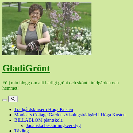
Hoppa
till
innehåll
GladiGrönt
Följ min blogg om allt härligt grönt och skönt i trädgården och
hemmet!
Meny
Sök
Trädgårdskurser i Höga Kusten
Monica´s Cottage Garden -Visningsträdgård i Höga Kusten
BILLABLOM plantskola
Japanska beskärningsverktyg
Tävling