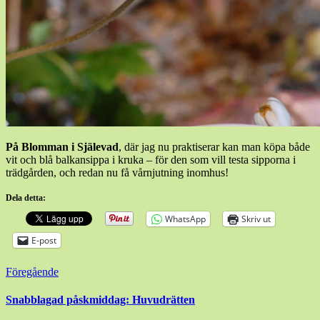
På Blomman i Själevad
, där jag nu praktiserar kan man köpa både
vit och blå balkansippa i kruka – för den som vill testa sipporna i
trädgården, och redan nu få vårnjutning inomhus!
Dela detta:
WhatsApp
Skriv ut
E-post
Inläggsnavigering
Föregående
Snabblagad påskmiddag: Huvudrätten