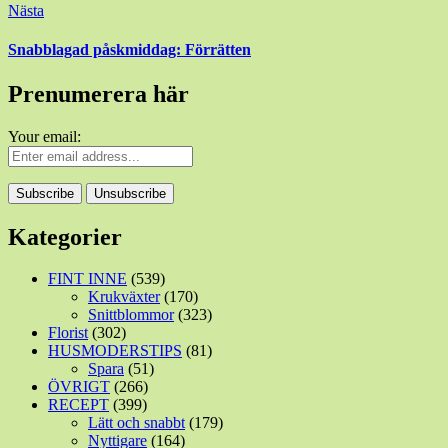
Nästa
Snabblagad påskmiddag: Förrätten
Prenumerera här
Your email:
Kategorier
FINT INNE
(539)
Krukväxter
(170)
Snittblommor
(323)
Florist
(302)
HUSMODERSTIPS
(81)
Spara
(51)
ÖVRIGT
(266)
RECEPT
(399)
Lätt och snabbt
(179)
Nyttigare
(164)