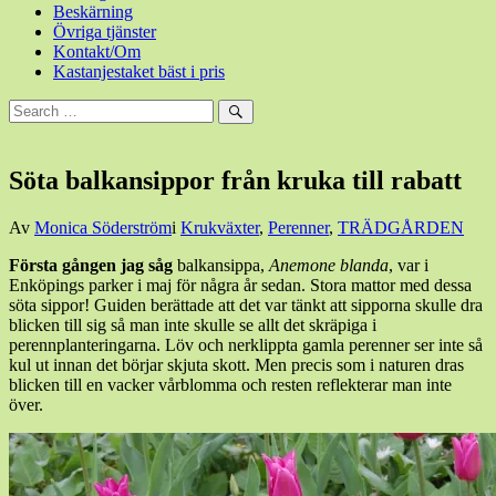
Beskärning
Övriga tjänster
Kontakt/Om
Kastanjestaket bäst i pris
Sök
efter:
Sök
Söta balkansippor från kruka till rabatt
Den
Av
Monica Söderström
i
Krukväxter
,
Perenner
,
TRÄDGÅRDEN
27
Första gången jag såg
balkansippa,
Anemone blanda
, var i
mars,
Enköpings parker i maj för några år sedan. Stora mattor med dessa
2013
27
söta sippor! Guiden berättade att det var tänkt att sipporna skulle dra
mars,
blicken till sig så man inte skulle se allt det skräpiga i
2013
perennplanteringarna. Löv och nerklippta gamla perenner ser inte så
kul ut innan det börjar skjuta skott. Men precis som i naturen dras
blicken till en vacker vårblomma och resten reflekterar man inte
över.