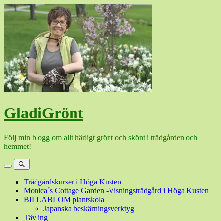
Hoppa
till
innehåll
GladiGrönt
Följ min blogg om allt härligt grönt och skönt i trädgården och
hemmet!
Meny
Sök
Trädgårdskurser i Höga Kusten
Monica´s Cottage Garden -Visningsträdgård i Höga Kusten
BILLABLOM plantskola
Japanska beskärningsverktyg
Tävling