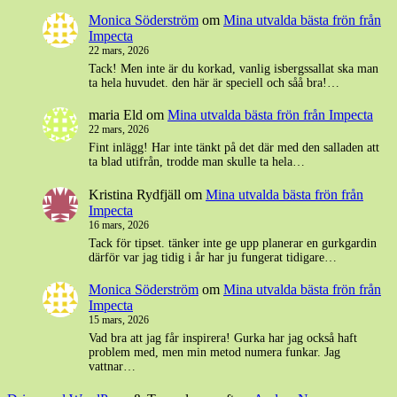
Monica Söderström
om
Mina utvalda bästa frön från
Impecta
22 mars, 2026
Tack! Men inte är du korkad, vanlig isbergssallat ska man
ta hela huvudet. den här är speciell och såå bra!…
maria Eld
om
Mina utvalda bästa frön från Impecta
22 mars, 2026
Fint inlägg! Har inte tänkt på det där med den salladen att
ta blad utifrån, trodde man skulle ta hela…
Kristina Rydfjäll
om
Mina utvalda bästa frön från
Impecta
16 mars, 2026
Tack för tipset. tänker inte ge upp planerar en gurkgardin
därför var jag tidig i år har ju fungerat tidigare…
Monica Söderström
om
Mina utvalda bästa frön från
Impecta
15 mars, 2026
Vad bra att jag får inspirera! Gurka har jag också haft
problem med, men min metod numera funkar. Jag
vattnar…