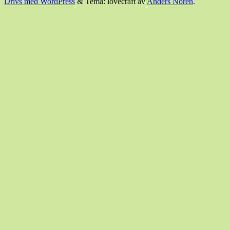
Drivs med WordPress
&
Tema: lovecraft av
Anders Noren
.