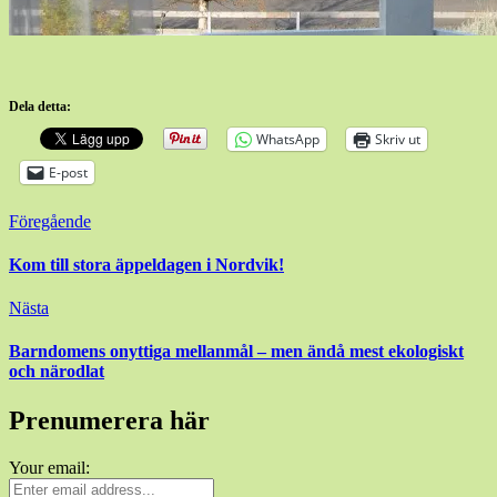
Dela detta:
WhatsApp
Skriv ut
E-post
Inläggsnavigering
Föregående
Kom till stora äppeldagen i Nordvik!
Nästa
Barndomens onyttiga mellanmål – men ändå mest ekologiskt
och närodlat
Prenumerera här
Your email: