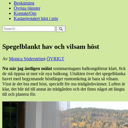
Beskärning
Övriga tjänster
Kontakt/Om
Kastanjestaket bäst i pris
Sök
efter:
Sök
Spegelblankt hav och vilsam höst
Den
Av
Monica Söderström
i
ÖVRIGT
4
Nu när jag äntligen målat
sommarstugans balkongdörrar klart, fick
oktober,
de stå öppna ut mot vår nya balkong. Utsikten över det spegelblanka
2014
4
havet med begynnande höstfärger runtomkring är bara så vilsam.
oktober,
Visst är det bra med höst, speciellt för oss trädgårdsvänner. Luften är
2014
klar, det blir tid till annat än trädgården och det finns något att längta
till och planera för.