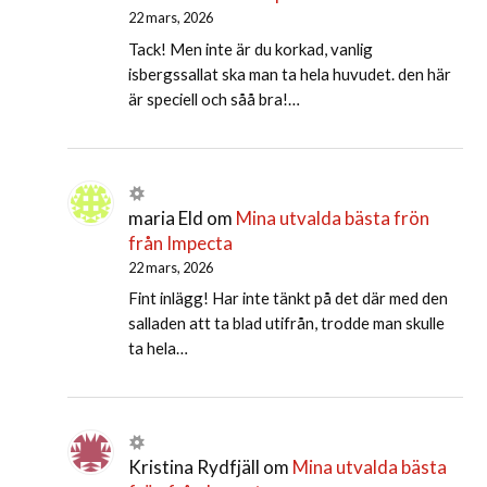
22 mars, 2026
Tack! Men inte är du korkad, vanlig
isbergssallat ska man ta hela huvudet. den här
är speciell och såå bra!…
maria Eld
om
Mina utvalda bästa frön
från Impecta
22 mars, 2026
Fint inlägg! Har inte tänkt på det där med den
salladen att ta blad utifrån, trodde man skulle
ta hela…
Kristina Rydfjäll
om
Mina utvalda bästa