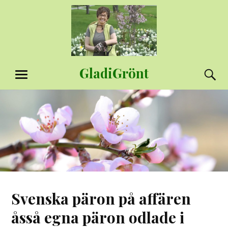
Hoppa
till
innehåll
GladiGrönt
S
MENY
Svenska päron på affären
åsså egna päron odlade i