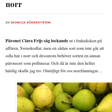
norr
DEN
AV
MONICA SÖDERSTRÖM
15
NOVEMBER,
2017
Päronet Clara Frijs såg lockande
ut i fruktdisken på
affären. Svenskodlat, men en sådan sort som inte går att
odla här i norr och dessutom behöver sorten en annan
päronsort som pollinerar. Och då är inte den heller
härdig skulle jag tro. Omöjligt för oss norrlänningar…