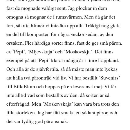
fast de mognade väldigt sent. Jag plockar in dem
omogna så mognar de i rumsvärmen. Men då går det
fort, så ofta hInner vi inte äta upp allt. Tråkigt nog gick
en del till komposten för några veckor sedan, av den
orsaken. Fler härdiga sorter finns, fast de ger små päron,
ex ´Pepi´, ´Mljevskaja´ och ´Moskovskja´. Det finns
exempel på att ´Pepi´ klarat många år i inre Lappland.
Och alla är de självfertila, så då måste man inte lyckas
att hålla två päronträd vid liv. Vi har beställt ´Suvenirs´
till BillaBlom och hoppas på en leverans i maj. Vi får
inte alltid vad som beställts av den, då sorten är så
efterfrågad. Men ´Moskovskaja´ kan vara bra trots den
lilla storleken. Jag har fått smaka ett sådant päron och
det var tydlig god päronsmak.