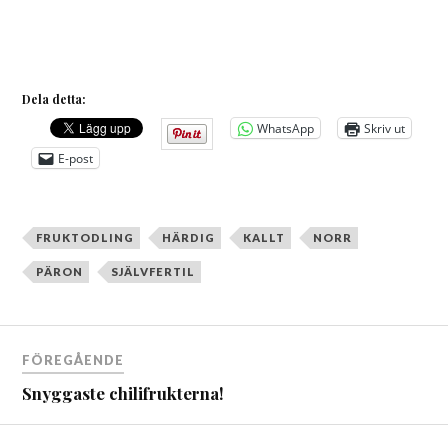
Dela detta:
WhatsApp
Skriv ut
E-post
FRUKTODLING
HÄRDIG
KALLT
NORR
PÄRON
SJÄLVFERTIL
Inläggsnavigering
FÖREGÅENDE
Snyggaste chilifrukterna!