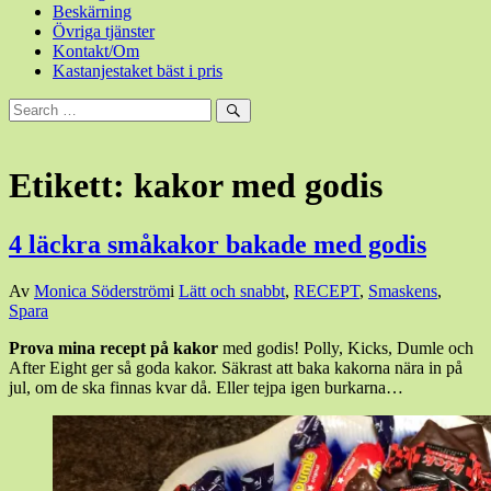
Beskärning
Övriga tjänster
Kontakt/Om
Kastanjestaket bäst i pris
Sök
efter:
Sök
Etikett:
kakor med godis
4 läckra småkakor bakade med godis
Den
Av
Monica Söderström
i
Lätt och snabbt
,
RECEPT
,
Smaskens
,
8
Spara
december,
Prova mina recept på kakor
med godis! Polly, Kicks, Dumle och
2018
8
After Eight ger så goda kakor. Säkrast att baka kakorna nära in på
december,
jul, om de ska finnas kvar då. Eller tejpa igen burkarna…
2018