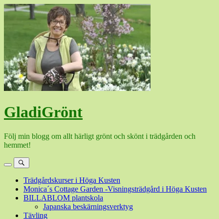
Hoppa
till
innehåll
GladiGrönt
Följ min blogg om allt härligt grönt och skönt i trädgården och
hemmet!
Meny
Sök
Trädgårdskurser i Höga Kusten
Monica´s Cottage Garden -Visningsträdgård i Höga Kusten
BILLABLOM plantskola
Japanska beskärningsverktyg
Tävling