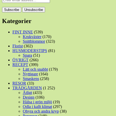
Kategorier
FINT INNE
(539)
Krukväxter
(170)
Snittblommor
(323)
Florist
(302)
HUSMODERSTIPS
(81)
Spara
(51)
ÖVRIGT
(266)
RECEPT
(399)
Lätt och snabbt
(179)
Nyttigare
(164)
Smaskens
(258)
RESOR
(33)
TRÄDGÅRDEN
(1 252)
Ätligt
(433)
Design
(106)
Hälsa i grön miljö
(19)
Odla i kallt klimat
(297)
Ohyra och andra kryp
(38)
Perenner
(348)