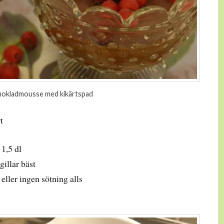
okladmousse med kikärtspad
t
 1,5 dl
gillar bäst
eller ingen sötning alls