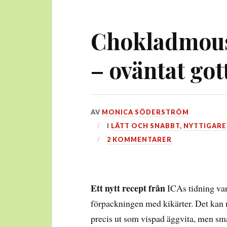
Chokladmous
– oväntat got
DEN
AV
MONICA SÖDERSTRÖM
27
I
LÄTT OCH SNABBT
,
NYTTIGARE
JANUARI,
2 KOMMENTARER
2018
Ett nytt recept från
ICAs tidning var 
förpackningen med kikärter. Det kan 
precis ut som vispad äggvita, men sma