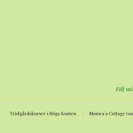
Hoppa
till
innehåll
Följ mi
Trädgårdskurser i Höga Kusten
Monica´s Cottage Ga