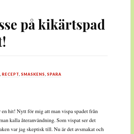
se på kikärtspad
t!
,
RECEPT
,
SMASKENS
,
SPARA
en hit! Nytt för mig att man vispa spadet från
man kalla återanvändning. Som vispat ser det
ken var jag skeptisk till. Nu är det avsmakat och