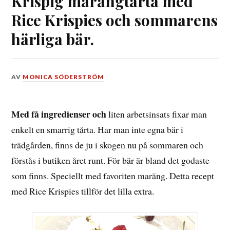
Krispig marängtårta med
Rice Krispies och sommarens
härliga bär.
DEN
AV
MONICA SÖDERSTRÖM
7
AUGUSTI,
2023
Med få ingredienser och
liten arbetsinsats fixar man
enkelt en smarrig tårta. Har man inte egna bär i
trädgården, finns de ju i skogen nu på sommaren och
förstås i butiken året runt. För bär är bland det godaste
som finns. Speciellt med favoriten maräng. Detta recept
med Rice Krispies tillför det lilla extra.