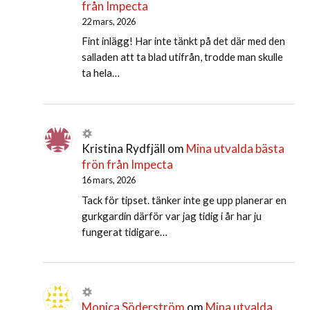
från Impecta
22 mars, 2026
Fint inlägg! Har inte tänkt på det där med den
salladen att ta blad utifrån, trodde man skulle
ta hela…
Kristina Rydfjäll
om
Mina utvalda bästa
frön från Impecta
16 mars, 2026
Tack för tipset. tänker inte ge upp planerar en
gurkgardin därför var jag tidig i år har ju
fungerat tidigare…
Monica Söderström
om
Mina utvalda