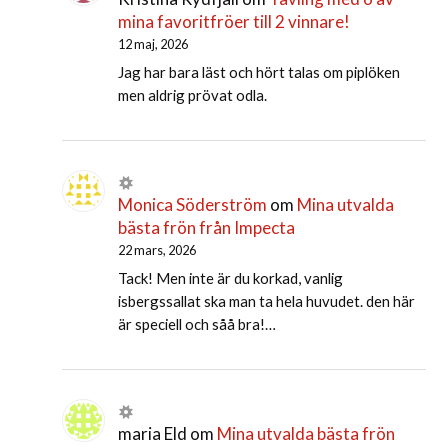
mina favoritfröer till 2 vinnare!
12 maj, 2026
Jag har bara läst och hört talas om piplöken
men aldrig prövat odla.
Monica Söderström
om
Mina utvalda
bästa frön från Impecta
22 mars, 2026
Tack! Men inte är du korkad, vanlig
isbergssallat ska man ta hela huvudet. den här
är speciell och såå bra!…
maria Eld
om
Mina utvalda bästa frön