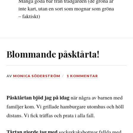
Många goda bär från trädgården (de gröna är
inte kart, utan en sort som mognar som gröna
– faktiskt)
Blommande påsktårta!
DEN
AV
MONICA SÖDERSTRÖM
1 KOMMENTAR
15
APRIL,
2020
Påsktårtan bjöd jag på idag
när några av barnen med
familjer kom. Vi grillade hamburgare utomhus och höll
distans. Vi fick träffas och prata i alla fall.
Tårtan gjorde jag med
sockerkaksbottnar fyllda med