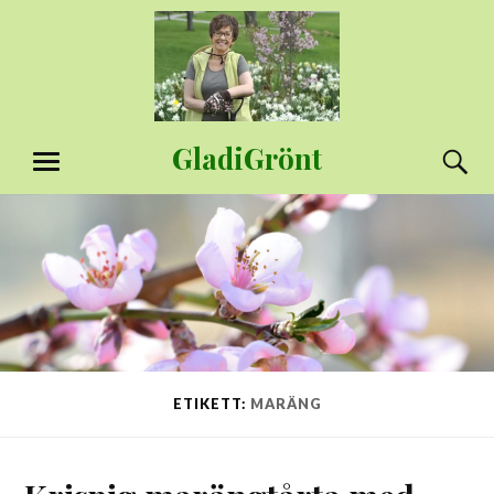
Hoppa
till
innehåll
GladiGrönt
S
MENY
ETIKETT:
MARÄNG