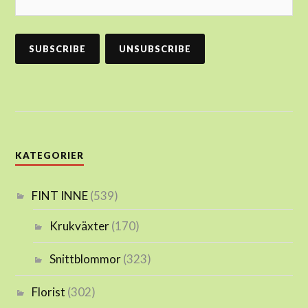
KATEGORIER
FINT INNE
(539)
Krukväxter
(170)
Snittblommor
(323)
Florist
(302)