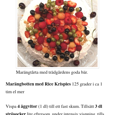
Marängtårta med trädgårdens goda bär.
Marängbotten med Rice Krispies
125 grader i ca 1
tim el mer
4 äggvitor
3 dl
Vispa
(1 dl) till ett fast skum. Tillsätt
strösocker
lite eftersom, under intensiv vispning, tills