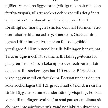
mjölet. Vispa upp äggvitorna (viktigt med helt rena och
fettfria vispar), tillsätt sockret och vispa tills det går att
vända på skålen utan att smeten rinner ur. Blanda
försiktigt ner marängen i smeten och häll i formen. Strö
över rabarberbitarna och tryck ner dem. Grädda mitt i
ugnen i 40 minuter, flytta ner en fals och grädda
ytterligare 5-10 minuter eller tills fyllningen har stelnat.
Ta ut ur ugnen och låt svalna helt. Häll äggvitorna för
glasyren i en skål och koka upp socker och vatten. Låt
det koka tills sockerlagen har 110 grader. Börja då att
vispa äggvitan till ett fast skum. Fortsätt under tiden att
koka sockerlagen till 121 grader, häll då ner den i en fin
stråle i äggviteskummet under ständig vispning. Fortsätt
vispa till marängen svalnat ( ta små pauser emellanåt så
elvipsen inte går för varm), vänd ner lakritspulvret och