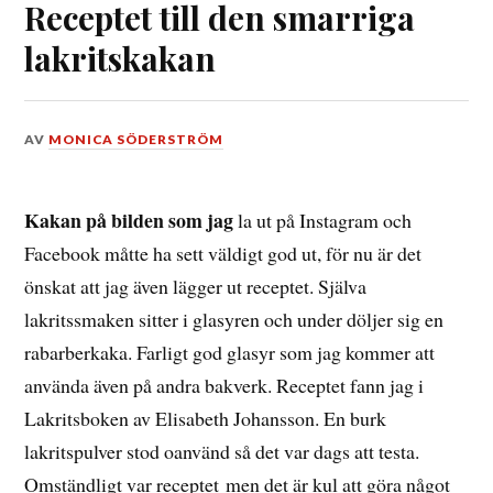
Receptet till den smarriga
lakritskakan
DEN
AV
MONICA SÖDERSTRÖM
7
OKTOBER,
2016
Kakan på bilden som jag
la ut på Instagram och
Facebook måtte ha sett väldigt god ut, för nu är det
önskat att jag även lägger ut receptet. Själva
lakritssmaken sitter i glasyren och under döljer sig en
rabarberkaka. Farligt god glasyr som jag kommer att
använda även på andra bakverk. Receptet fann jag i
Lakritsboken av Elisabeth Johansson. En burk
lakritspulver stod oanvänd så det var dags att testa.
Omständligt var receptet men det är kul att göra något