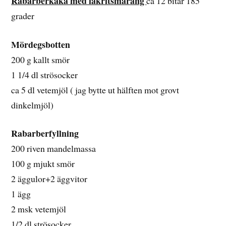
Rabarberkaka med lakritsmaräng
ca 12 bitar 185
grader
Mördegsbotten
200 g kallt smör
1 1/4 dl strösocker
ca 5 dl vetemjöl ( jag bytte ut hälften mot grovt
dinkelmjöl)
Rabarberfyllning
200 riven mandelmassa
100 g mjukt smör
2 äggulor+2 äggvitor
1 ägg
2 msk vetemjöl
1/2 dl strösocker