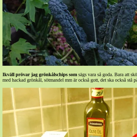
Ikväll prövar jag grönkålschips som
sägs vara så goda. Bara att skö
med hackad grönkål, sötmandel mm är också gott, det ska också stå på