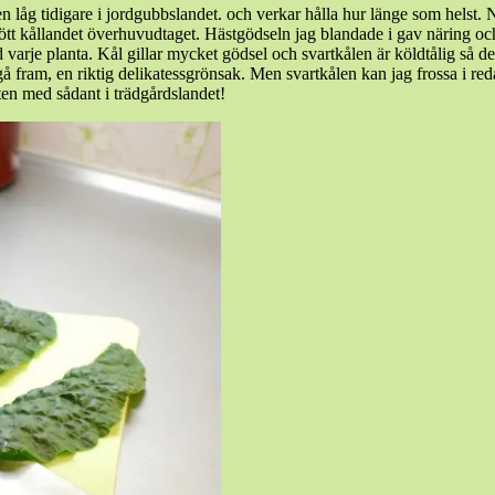
åg tidigare i jordgubbslandet. och verkar hålla hur länge som helst. Nu h
tt kållandet överhuvudtaget. Hästgödseln jag blandade i gav näring och 
 varje planta. Kål gillar mycket gödsel och svartkålen är köldtålig så
ram, en riktig delikatessgrönsak. Men svartkålen kan jag frossa i redan
en med sådant i trädgårdslandet!