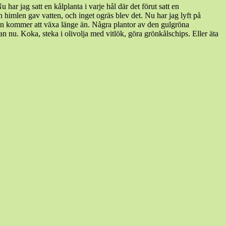
ar jag satt en kålplanta i varje hål där det förut satt en
himlen gav vatten, och inget ogräs blev det. Nu har jag lyft på
 den kommer att växa länge än. Några plantor av den gulgröna
 nu. Koka, steka i olivolja med vitlök, göra grönkålschips. Eller äta