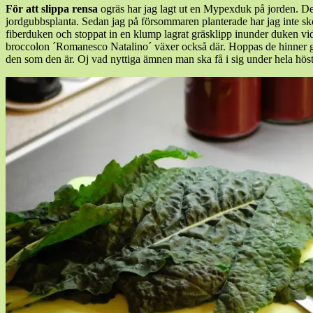
För att slippa rensa
ogräs har jag lagt ut en Mypexduk på jorden. Den l
jordgubbsplanta. Sedan jag på försommaren planterade har jag inte skö
fiberduken och stoppat in en klump lagrat gräsklipp inunder duken vid
broccolon ´Romanesco Natalino´ växer också där. Hoppas de hinner gå f
den som den är. Oj vad nyttiga ämnen man ska få i sig under hela höst