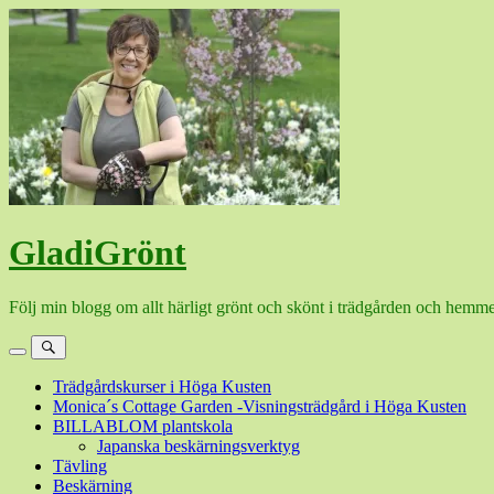
Hoppa
till
innehåll
GladiGrönt
Följ min blogg om allt härligt grönt och skönt i trädgården och hemme
Meny
Sök
Trädgårdskurser i Höga Kusten
Monica´s Cottage Garden -Visningsträdgård i Höga Kusten
BILLABLOM plantskola
Japanska beskärningsverktyg
Tävling
Beskärning