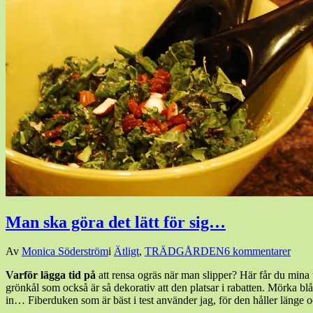
Man ska göra det lätt för sig…
Den
Av
Monica Söderström
i
Ätligt
,
TRÄDGÅRDEN
6 kommentarer
5
Varför lägga tid på
att rensa ogräs när man slipper? Här får du mina 
augusti,
grönkål som också är så dekorativ att den platsar i rabatten. Mörka bl
2015
5
in… Fiberduken som är bäst i test använder jag, för den håller länge oc
augusti,