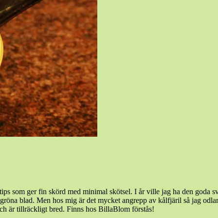
tips som ger fin skörd med minimal skötsel. I år ville jag ha den goda s
ågröna blad. Men hos mig är det mycket angrepp av kålfjäril så jag odla
h är tillräckligt bred. Finns hos BillaBlom förstås!