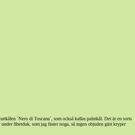
vartkålen ´Nero di Toscana´, som också kallas palmkål. Det är en sorts
r under fiberduk, som jag fäster noga, så ingen objuden gäst kryper