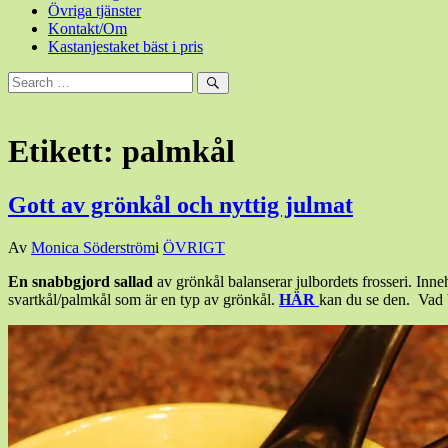
Övriga tjänster
Kontakt/Om
Kastanjestaket bäst i pris
Sök
efter:
Sök
Etikett:
palmkål
Gott av grönkål och nyttig julmat
Den
Av
Monica Söderström
i
ÖVRIGT
26
En snabbgjord sallad
av grönkål balanserar julbordets frosseri. Inn
december,
svartkål/palmkål som är en typ av grönkål.
HÄR
kan du se den. Vad b
2015