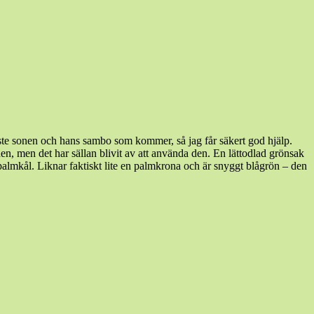
å yngste sonen och hans sambo som kommer, så jag får säkert god hjälp.
 den, men det har sällan blivit av att använda den. En lättodlad grönsak
 palmkål. Liknar faktiskt lite en palmkrona och är snyggt blågrön – den