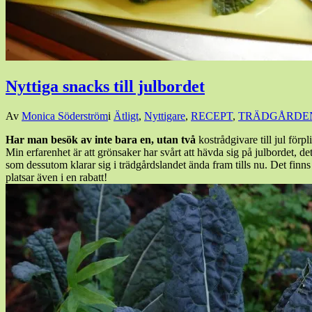
Nyttiga snacks till julbordet
Den
Av
Monica Söderström
i
Ätligt
,
Nyttigare
,
RECEPT
,
TRÄDGÅRDE
14
Har man besök av inte bara en, utan två
kostrådgivare till jul förp
december,
Min erfarenhet är att grönsaker har svårt att hävda sig på julbordet, de
2014
14
som dessutom klarar sig i trädgårdslandet ända fram tills nu. Det finns
december,
platsar även i en rabatt!
2014