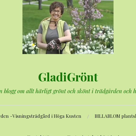
GladiGrönt
n blogg om allt härligt grönt och skönt i trädgården och
rden -Visningsträdgård i Höga Kusten
BILLABLOM plants