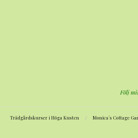
Hoppa
till
innehåll
Följ mi
Trädgårdskurser i Höga Kusten
Monica´s Cottage Ga