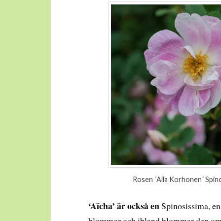
Rosen ´Aila Korhonen´ Spino
‘Aïcha’ är också en
Spinosissima, en 
blommor och ibland blommar den om. D