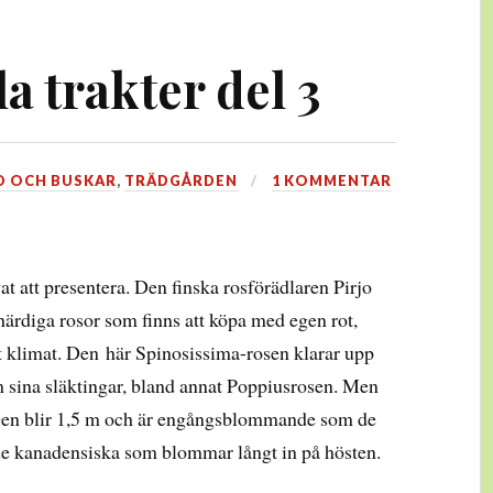
la trakter del 3
D OCH BUSKAR
,
TRÄDGÅRDEN
1 KOMMENTAR
at att presentera. Den finska rosförädlaren Pirjo
ärdiga rosor som finns att köpa med egen rot,
llt klimat. Den här Spinosissima-rosen klarar upp
om sina släktingar, bland annat Poppiusrosen. Men
! Den blir 1,5 m och är engångsblommande som de
 de kanadensiska som blommar långt in på hösten.