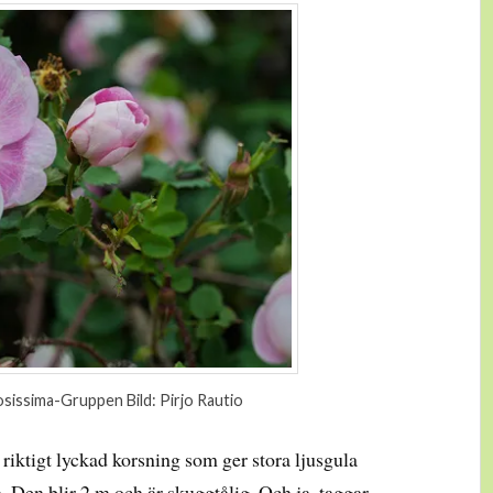
sissima-Gruppen Bild: Pirjo Rautio
riktigt lyckad korsning som ger stora ljusgula
en blir 2 m och är skuggtålig. Och ja, taggar