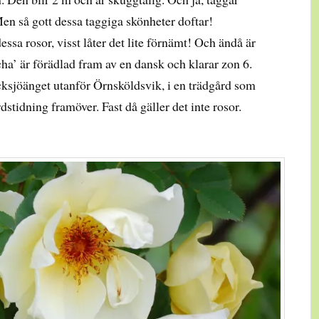
en så gott dessa taggiga skönheter doftar!
ssa rosor, visst låter det lite förnämt! Och ändå är
cha’ är förädlad fram av en dansk och klarar zon 6.
cksjöänget utanför Örnsköldsvik, i en trädgård som
dstidning framöver. Fast då gäller det inte rosor.