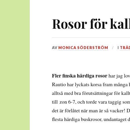
Rosor för kal
DEN
AV
MONICA SÖDERSTRÖM
I
TRÄ
8
MARS,
2017
Fler finska härdiga rosor
har jag lov
Rautio har lyckats korsa fram många h
alltså med bra förutsättningar för ka
till zon 6-7, och torde vara taggig s
det är förlåtet när man är så vacker
flesta härdiga buskrosor, undantaget