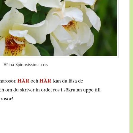
‘Aïcha’ Spinosissima-ros
HÄR
HÄR
marosor.
och
kan du läsa de
 om du skriver in ordet ros i sökrutan uppe till
 rosor!