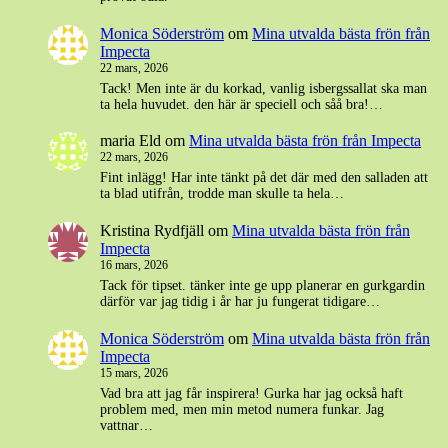
Monica Söderström
om
Mina utvalda bästa frön från
Impecta
22 mars, 2026
Tack! Men inte är du korkad, vanlig isbergssallat ska man
ta hela huvudet. den här är speciell och såå bra!…
maria Eld
om
Mina utvalda bästa frön från Impecta
22 mars, 2026
Fint inlägg! Har inte tänkt på det där med den salladen att
ta blad utifrån, trodde man skulle ta hela…
Kristina Rydfjäll
om
Mina utvalda bästa frön från
Impecta
16 mars, 2026
Tack för tipset. tänker inte ge upp planerar en gurkgardin
därför var jag tidig i år har ju fungerat tidigare…
Monica Söderström
om
Mina utvalda bästa frön från
Impecta
15 mars, 2026
Vad bra att jag får inspirera! Gurka har jag också haft
problem med, men min metod numera funkar. Jag
vattnar…