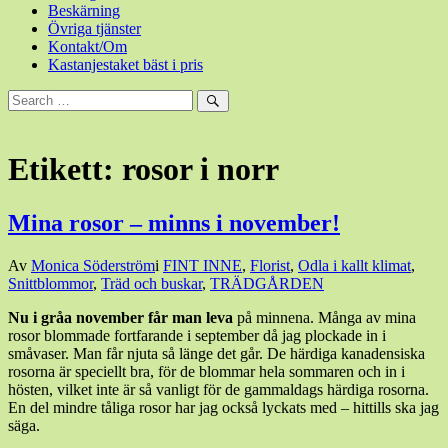
Beskärning
Övriga tjänster
Kontakt/Om
Kastanjestaket bäst i pris
Sök
efter:
Sök
Etikett:
rosor i norr
Mina rosor – minns i november!
Den
Av
Monica Söderström
i
FINT INNE
,
Florist
,
Odla i kallt klimat
,
12
Snittblommor
,
Träd och buskar
,
TRÄDGÅRDEN
november,
Nu i gråa november får man leva
på minnena. Många av mina
2020
12
rosor blommade fortfarande i september då jag plockade in i
november,
småvaser. Man får njuta så länge det går. De härdiga kanadensiska
2020
rosorna är speciellt bra, för de blommar hela sommaren och in i
hösten, vilket inte är så vanligt för de gammaldags härdiga rosorna.
En del mindre tåliga rosor har jag också lyckats med – hittills ska jag
säga.