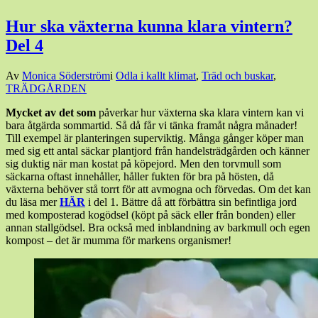
Hur ska växterna kunna klara vintern?
Del 4
Den
Av
Monica Söderström
i
Odla i kallt klimat
,
Träd och buskar
,
30
TRÄDGÅRDEN
januari,
Mycket av det som
påverkar hur växterna ska klara vintern kan vi
2016
31
bara åtgärda sommartid. Så då får vi tänka framåt några månader!
januari,
Till exempel är planteringen superviktig. Många gånger köper man
2016
med sig ett antal säckar plantjord från handelsträdgården och känner
sig duktig när man kostat på köpejord. Men den torvmull som
säckarna oftast innehåller, håller fukten för bra på hösten, då
växterna behöver stå torrt för att avmogna och förvedas. Om det kan
du läsa mer
HÄR
i del 1. Bättre då att förbättra sin befintliga jord
med komposterad kogödsel (köpt på säck eller från bonden) eller
annan stallgödsel. Bra också med inblandning av barkmull och egen
kompost – det är mumma för markens organismer!