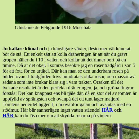
Ghislaine de Féligonde 1916 Moschata
Ju kallare klimat och
ju känsligare växter, desto mer väldränerat
bör de stå. Ett enkelt sätt att kolla dräneringen är att när du grävt
gropen häller du i 10 l vatten och kollar att det rinner bort på en
timme. Då är det okej. I somras besökte jag en rosenträdgård i zon 5
för att fota för en artikel. Där kan man se den underbara rosen på
bilden ovan. I trädgården trivs hundratals olika rosor, och massor av
sådana som inte brukar klara sig i våra trakter. Orsaken till det
lyckade resultatet är den perfekta dräneringen, ja, och gröna fingrar
förstås! Det kan knappast ens bli tjäle där, då en stor del av tomten är
uppfylld av sprängsten och ovanpå det ett tunt lager matjord.
Tomtens nederdel ligger 1,5 m ovanför gatan och avslutas med en
stödmur. Här blir sannerligen inget vatten stående!
HÄR
och
HÄR
kan du läsa mer om att skydda rosorna på vintern.