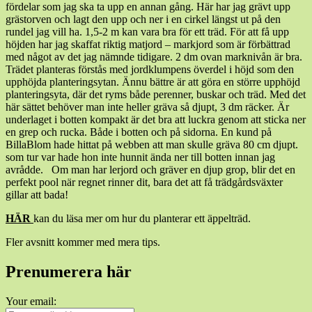
fördelar som jag ska ta upp en annan gång. Här har jag grävt upp
grästorven och lagt den upp och ner i en cirkel längst ut på den
rundel jag vill ha. 1,5-2 m kan vara bra för ett träd. För att få upp
höjden har jag skaffat riktig matjord – markjord som är förbättrad
med något av det jag nämnde tidigare. 2 dm ovan marknivån är bra.
Trädet planteras förstås med jordklumpens överdel i höjd som den
upphöjda planteringsytan. Ännu bättre är att göra en större upphöjd
planteringsyta, där det ryms både perenner, buskar och träd. Med det
här sättet behöver man inte heller gräva så djupt, 3 dm räcker. Är
underlaget i botten kompakt är det bra att luckra genom att sticka ner
en grep och rucka. Både i botten och på sidorna. En kund på
BillaBlom hade hittat på webben att man skulle gräva 80 cm djupt.
som tur var hade hon inte hunnit ända ner till botten innan jag
avrådde. Om man har lerjord och gräver en djup grop, blir det en
perfekt pool när regnet rinner dit, bara det att få trädgårdsväxter
gillar att bada!
HÄR
kan du läsa mer om hur du planterar ett äppelträd.
Fler avsnitt kommer med mera tips.
Prenumerera här
Your email: