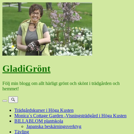
Hoppa
till
innehåll
GladiGrönt
Följ min blogg om allt härligt grönt och skönt i trädgården och
hemmet!
Meny
Sök
Trädgårdskurser i Höga Kusten
Monica´s Cottage Garden -Visningsträdgård i Höga Kusten
BILLABLOM plantskola
Japanska beskärningsverktyg
Tävling