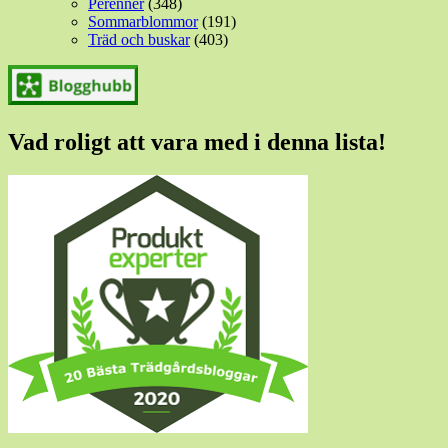
Perenner
(348)
Sommarblommor
(191)
Träd och buskar
(403)
Vad roligt att vara med i denna lista!