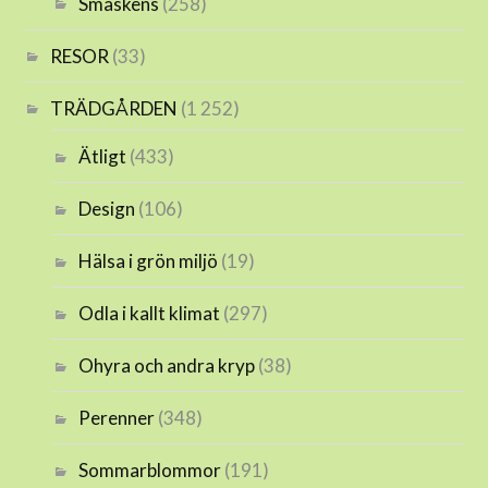
Smaskens
(258)
RESOR
(33)
TRÄDGÅRDEN
(1 252)
Ätligt
(433)
Design
(106)
Hälsa i grön miljö
(19)
Odla i kallt klimat
(297)
Ohyra och andra kryp
(38)
Perenner
(348)
Sommarblommor
(191)