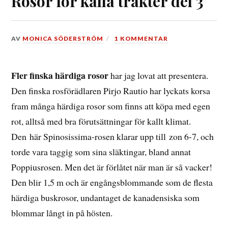
Rosor för kalla trakter del 3
DEN
AV
MONICA SÖDERSTRÖM
1 KOMMENTAR
8
MARS,
2017
Fler finska härdiga rosor
har jag lovat att presentera.
Den finska rosförädlaren Pirjo Rautio har lyckats korsa
fram många härdiga rosor som finns att köpa med egen
rot, alltså med bra förutsättningar för kallt klimat.
Den här Spinosissima-rosen klarar upp till zon 6-7, och
torde vara taggig som sina släktingar, bland annat
Poppiusrosen. Men det är förlåtet när man är så vacker!
Den blir 1,5 m och är engångsblommande som de flesta
härdiga buskrosor, undantaget de kanadensiska som
blommar långt in på hösten.