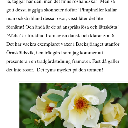
ja, taggar har den, men det finns roshandskar! Men så
gott dessa taggiga skönheter doftar! Pimpineller kallar
man också ibland dessa rosor, visst låter det lite
förnämt! Och ändå är de så anspråkslösa och lättskötta!
‘Aïcha’ är förädlad fram av en dansk och klarar zon 6.
Det här vackra exemplaret växer i Backsjöänget utanför
Örnsköldsvik, i en trädgård som jag kommer att
presentera i en trädgårdstidning framöver. Fast då gäller
det inte rosor. Det ryms mycket på den tomten!