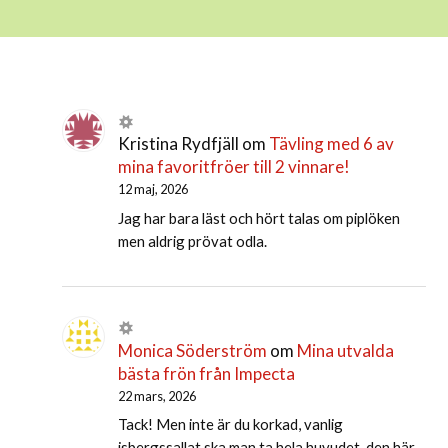
Kristina Rydfjäll
om
Tävling med 6 av
mina favoritfröer till 2 vinnare!
12 maj, 2026
Jag har bara läst och hört talas om piplöken
men aldrig prövat odla.
Monica Söderström
om
Mina utvalda
bästa frön från Impecta
22 mars, 2026
Tack! Men inte är du korkad, vanlig
isbergssallat ska man ta hela huvudet. den här