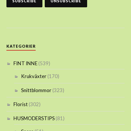
KATEGORIER
FINT INNE
(539)
Krukväxter
(170)
Snittblommor
(323)
Florist
(302)
HUSMODERSTIPS
(81)