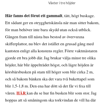
Växter i tre höjder
Här fanns det förut ett gammalt
, tätt, högt buskage.
Ett sådant ger en otrygghetskänsla när man sitter bakom,
för man behöver inte bara skydd utan också utblick.
Gången fram till nästa hus bestod av övervuxna
skifferplattor, nu blev det istället en grusad gång med
kantsten enligt alla konstens regler. Förre vaktmästaren
gjorde ett bra jobb där. Jag brukar välja minst tre olika
höjder, här blir äppelträdet högst, och lägre höjden är
körsbärsbusken på stam till höger som blir cirka 2 m,
och så bakom bänken ska det vara två bukettapel som
blir 1,5-1,8 m. Den ena har dött så det får vi fixa till
HÄR
våren.
kan du se hur fin busken blir som stor. Jag
hoppas att så småningom ska torkvindan de vill ha där