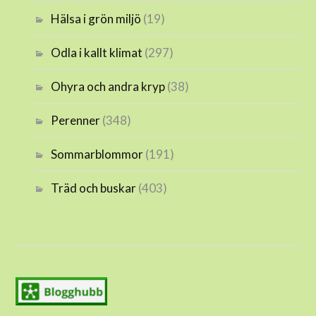
Hälsa i grön miljö
(19)
Odla i kallt klimat
(297)
Ohyra och andra kryp
(38)
Perenner
(348)
Sommarblommor
(191)
Träd och buskar
(403)