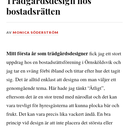
Trädgårdsdesign hos
bostadsrätten
DEN
AV
MONICA SÖDERSTRÖM
8
JANUARI,
2018
Mitt första år som trädgårdsdesigner
fick jag ett stort
uppdrag hos en bostadsrättsförening i Örnsköldsvik och
jag tar en sväng förbi ibland och tittar efter hur det tagit
sig. Det är alltid enklast att designa om man väljer ett
genomgående tema. Här hade jag tänkt “Ätligt”,
eftersom det är en stor trend med närodlat och det kan
vara trevligt för hyresgästerna att kunna plocka bär och
frukt. Det kan vara precis lika vackert ändå. En bra
princip vid design är att inte placera det största eller