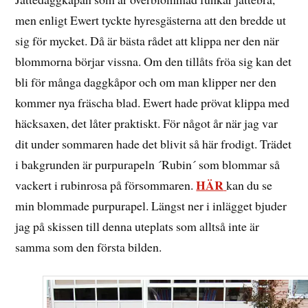
men enligt Ewert tyckte hyresgästerna att den bredde ut
sig för mycket. Då är bästa rådet att klippa ner den när
blommorna börjar vissna. Om den tillåts fröa sig kan det
bli för många daggkåpor och om man klipper ner den
kommer nya fräscha blad. Ewert hade prövat klippa med
häcksaxen, det låter praktiskt. För något år när jag var
dit under sommaren hade det blivit så här frodigt. Trädet
i bakgrunden är purpurapeln ´Rubin´ som blommar så
HÄR
vackert i rubinrosa på försommaren.
kan du se
min blommade purpurapel. Längst ner i inlägget bjuder
jag på skissen till denna uteplats som alltså inte är
samma som den första bilden.