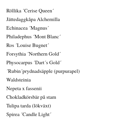
Röllika ´Cerise Queen´
Jättedaggkåpa Alchemilla
Echinacea ´Magnus´
Philadephus ´Mont Blanc´
Ros ´Louise Bugnet´
Forsythia ´Northern Gold´
Physocarpus ´Dart´s Gold´
´Rubin´prydnadsäpple (purpurapel)
Waldsteinia
Nepeta x fassenii
Chokladkörsbär på stam
Tulipa tarda (lökväxt)
Spirea ´Candle Light´