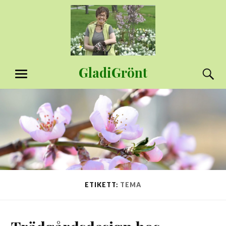
Hoppa
till
innehåll
GladiGrönt
S
MENY
ETIKETT:
TEMA