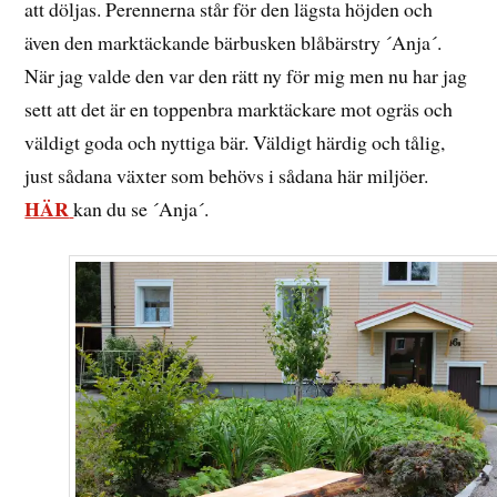
att döljas. Perennerna står för den lägsta höjden och
även den marktäckande bärbusken blåbärstry ´Anja´.
När jag valde den var den rätt ny för mig men nu har jag
sett att det är en toppenbra marktäckare mot ogräs och
väldigt goda och nyttiga bär. Väldigt härdig och tålig,
just sådana växter som behövs i sådana här miljöer.
HÄR
kan du se ´Anja´.