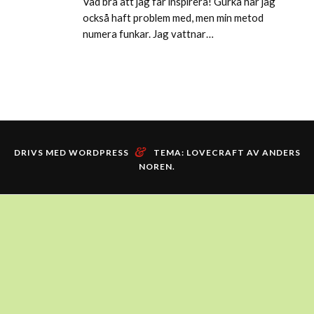
Vad bra att jag får inspirera! Gurka har jag
också haft problem med, men min metod
numera funkar. Jag vattnar…
&
DRIVS MED WORDPRESS
TEMA: LOVECRAFT AV
ANDERS
NOREN
.