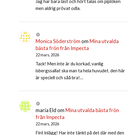
Jag har bara läst och hört talas om piplöken
men aldrig prövat odla.
Monica Söderström
om
Mina utvalda
bästa frön från Impecta
22 mars, 2026
Tack! Men inte är du korkad, vanlig
isbergssallat ska man ta hela huvudet. den här
är speciell och såå bra!…
maria Eld
om
Mina utvalda bästa frön
från Impecta
22 mars, 2026
Fint inlägg! Har inte tänkt på det där med den