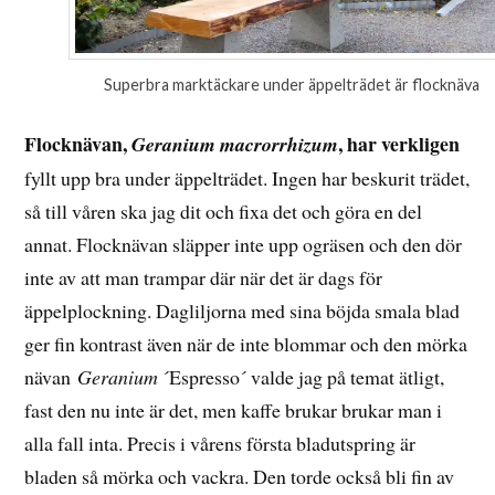
Superbra marktäckare under äppelträdet är flocknäva
Flocknävan,
, har verkligen
Geranium macrorrhizum
fyllt upp bra under äppelträdet. Ingen har beskurit trädet,
så till våren ska jag dit och fixa det och göra en del
annat. Flocknävan släpper inte upp ogräsen och den dör
inte av att man trampar där när det är dags för
äppelplockning. Dagliljorna med sina böjda smala blad
ger fin kontrast även när de inte blommar och den mörka
nävan
Geranium
´Espresso´ valde jag på temat ätligt,
fast den nu inte är det, men kaffe brukar brukar man i
alla fall inta. Precis i vårens första bladutspring är
bladen så mörka och vackra. Den torde också bli fin av