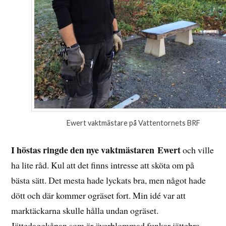
Ewert vaktmästare på Vattentornets BRF
I höstas ringde den nye vaktmästaren Ewert
och ville
ha lite råd. Kul att det finns intresse att sköta om på
bästa sätt. Det mesta hade lyckats bra, men något hade
dött och där kommer ogräset fort. Min idé var att
marktäckarna skulle hålla undan ogräset.
Jättedaggkåpan som är överblommad funkar jättebra,