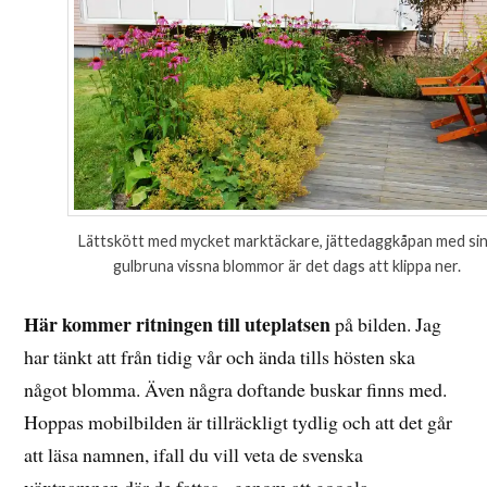
Lättskött med mycket marktäckare, jättedaggkåpan med si
gulbruna vissna blommor är det dags att klippa ner.
Här kommer ritningen till uteplatsen
på bilden. Jag
har tänkt att från tidig vår och ända tills hösten ska
något blomma. Även några doftande buskar finns med.
Hoppas mobilbilden är tillräckligt tydlig och att det går
att läsa namnen, ifall du vill veta de svenska
växtnamnen,där de fattas, genom att googla.