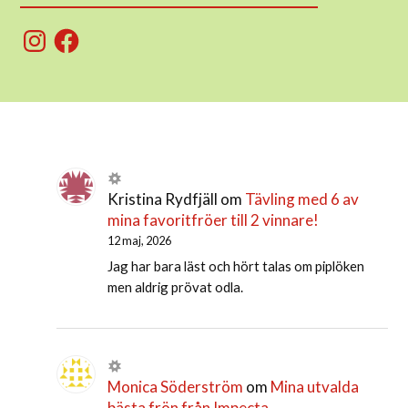
Instagram
Facebook
Kristina Rydfjäll
om
Tävling med 6 av
mina favoritfröer till 2 vinnare!
12 maj, 2026
Jag har bara läst och hört talas om piplöken
men aldrig prövat odla.
Monica Söderström
om
Mina utvalda
bästa frön från Impecta