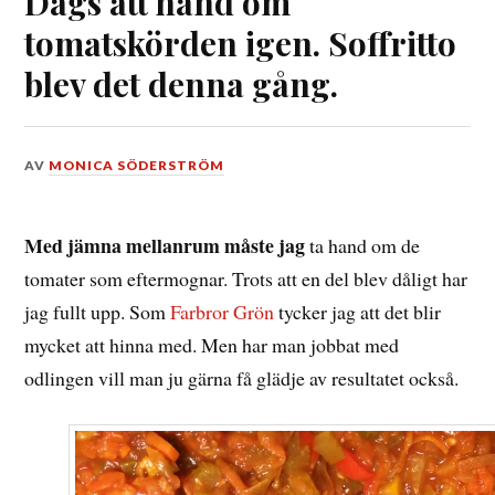
Dags att hand om
tomatskörden igen. Soffritto
blev det denna gång.
DEN
AV
MONICA SÖDERSTRÖM
30
OKTOBER,
2017
Med jämna mellanrum måste jag
ta hand om de
tomater som eftermognar. Trots att en del blev dåligt har
jag fullt upp. Som
Farbror Grön
tycker jag att det blir
mycket att hinna med. Men har man jobbat med
odlingen vill man ju gärna få glädje av resultatet också.