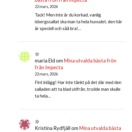
22 mars, 2026
Tack! Men inte är du korkad, vanlig
isbergssallat ska man ta hela huvudet. den här
är speciell och såå bra!…
maria Eld
om
Mina utvalda bästa frön
från Impecta
22 mars, 2026
Fint inlägg! Har inte tänkt på det där med den
salladen att ta blad utifrån, trodde man skulle
ta hela…
Kristina Rydfjäll
om
Mina utvalda bästa