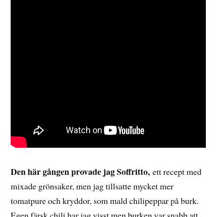
Den här gången provade jag
Soffritto,
ett recept med
mixade grönsaker, men jag tillsatte mycket mer
tomatpure och kryddor, som mald chilipeppar på burk.
Egen färsk chili har jag visst men burken var snabb att