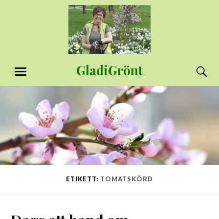
Hoppa
till
innehåll
GladiGrönt
S
MENY
ETIKETT:
TOMATSKÖRD