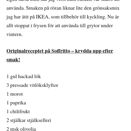
använda. Smaken på röran liknar lite den grönsaksmix
jag har ätit på IKEA, som tillbehör till kyckling. Nu är
allt stoppat i frysen för att använda till grytor under
vintern.
Originalreceptet på Soffritto – krydda upp efter
smak!
1 gul hackad lök
3 pressade vitlöksklyftor
1 morot
1 paprika
1 chilifrukt
2 stjälkar stjälkselleri
2 msk olivolja