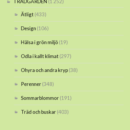
TRÄDGÅRDEN
(1 252)
Ätligt
(433)
Design
(106)
Hälsa i grön miljö
(19)
Odla i kallt klimat
(297)
Ohyra och andra kryp
(38)
Perenner
(348)
Sommarblommor
(191)
Träd och buskar
(403)