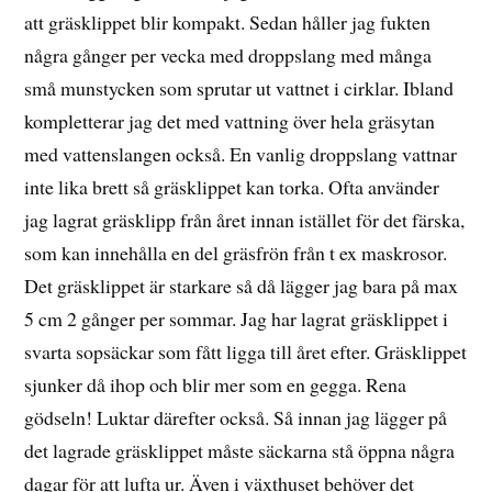
att gräsklippet blir kompakt. Sedan håller jag fukten
några gånger per vecka med droppslang med många
små munstycken som sprutar ut vattnet i cirklar. Ibland
kompletterar jag det med vattning över hela gräsytan
med vattenslangen också. En vanlig droppslang vattnar
inte lika brett så gräsklippet kan torka. Ofta använder
jag lagrat gräsklipp från året innan istället för det färska,
som kan innehålla en del gräsfrön från t ex maskrosor.
Det gräsklippet är starkare så då lägger jag bara på max
5 cm 2 gånger per sommar. Jag har lagrat gräsklippet i
svarta sopsäckar som fått ligga till året efter. Gräsklippet
sjunker då ihop och blir mer som en gegga. Rena
gödseln! Luktar därefter också. Så innan jag lägger på
det lagrade gräsklippet måste säckarna stå öppna några
dagar för att lufta ur. Även i växthuset behöver det