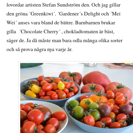
lovordar artisten Stefan Sundström den. Och jag gillar
den gröna ´Greenkiwi´. ´Gardener´s Delight och ´Mei
Wei´ anses vara bland de bättre. Barnbarnen brukar
gilla ´Chocolate Cherry´ , chokladtomaten är bäst,
säger de. Ja då måste man bara odla många olika sorter
och så prova några nya varje år.