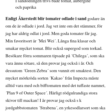
I sandodlingen trivs både tomat, aubergine
och paprika
Enligt Åkerstedt blir tomater odlade i sand
godare än
om de är odlade i jord. Jag vet inte om det stämmer, för
jag har aldrig odlat i jord. Men goda tomater får jag.
Min favoritsort är ´Mei Wei´. Långa fina klasar och
smakar mycket tomat. Blir också supergod som torkad.
Besökare förra sommaren tipsade på ´Chilega´, som ska
vara ännu sötare, så den provar jag också i år. Och
dessutom ´Green Zebra´ som vunnit ett smaktest. Den
mycket mörkröda sorten ´Kakao´ från Impecta måste
alltid vara med och bifftomaten med det tuffaste namnet,
´Plan 9 of Outer Space´. Härligt rödgulrandiga stora
skivor till mackan! I år provar jag också s k
jordgubbstomaten ´Strabena´, en yrkesodlarsort som ska