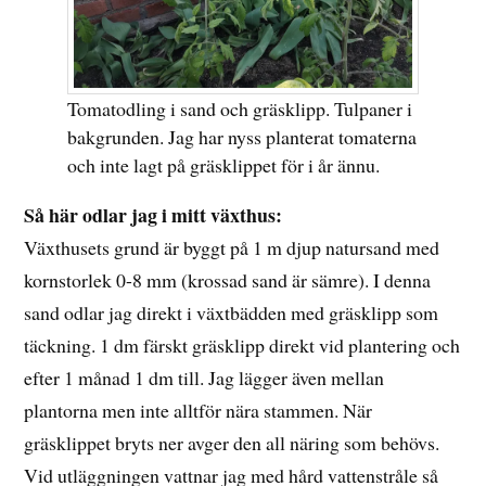
Tomatodling i sand och gräsklipp. Tulpaner i
bakgrunden. Jag har nyss planterat tomaterna
och inte lagt på gräsklippet för i år ännu.
Så här odlar jag i mitt växthus:
Växthusets grund är byggt på 1 m djup natursand med
kornstorlek 0-8 mm (krossad sand är sämre). I denna
sand odlar jag direkt i växtbädden med gräsklipp som
täckning. 1 dm färskt gräsklipp direkt vid plantering och
efter 1 månad 1 dm till. Jag lägger även mellan
plantorna men inte alltför nära stammen. När
gräsklippet bryts ner avger den all näring som behövs.
Vid utläggningen vattnar jag med hård vattenstråle så