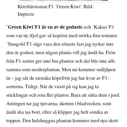
Körsbärstomat F1 ´Green Kiwi` Bild:
Impecta
`Green Kiwi´F1 är en av de godaste
och ´Kakao´F1
som var ny ifjol gav så kopiöst med mörka fina tomater.
´Sungold´F1 sägs vara den sötaste fast jag tycker inte
den är godast, men någon planta vill jag ändå ha. Frön
från F1-sorter ger inte bra plantor och det blir inte alls
samma som moderplantan. Men nu kommer snåljåpen
in – jag sår de enstaka köpefrön jag har kvar av F1-
sorterna. Tidigt. När de vuxit på sig kan jag ta
sticklingar och rota fler plantor. Bara att sätta dem i jord.
Antingen tar jag tjuvarna, skotten i bladvecken, som
ändå ska tas bort, eller så klipper jag helt sonika av
toppen. Den halshuggna plantan kommer med nya skott