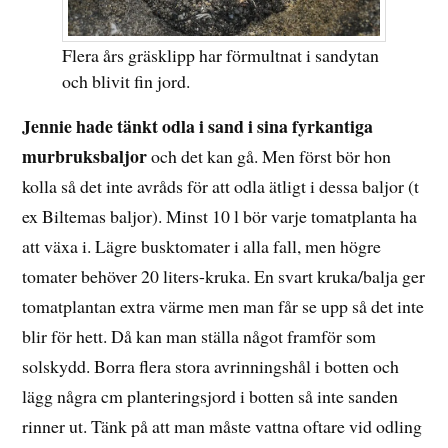
Flera års gräsklipp har förmultnat i sandytan
och blivit fin jord.
Jennie hade tänkt odla i sand i sina fyrkantiga
murbruksbaljor
och det kan gå. Men först bör hon
kolla så det inte avråds för att odla ätligt i dessa baljor (t
ex Biltemas baljor). Minst 10 l bör varje tomatplanta ha
att växa i. Lägre busktomater i alla fall, men högre
tomater behöver 20 liters-kruka. En svart kruka/balja ger
tomatplantan extra värme men man får se upp så det inte
blir för hett. Då kan man ställa något framför som
solskydd. Borra flera stora avrinningshål i botten och
lägg några cm planteringsjord i botten så inte sanden
rinner ut. Tänk på att man måste vattna oftare vid odling