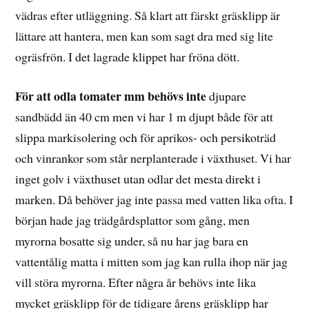
vädras efter utläggning. Så klart att färskt gräsklipp är
lättare att hantera, men kan som sagt dra med sig lite
ogräsfrön. I det lagrade klippet har fröna dött.
För att odla tomater mm behövs inte
djupare
sandbädd än 40 cm men vi har 1 m djupt både för att
slippa markisolering och för aprikos- och persikoträd
och vinrankor som står nerplanterade i växthuset. Vi har
inget golv i växthuset utan odlar det mesta direkt i
marken. Då behöver jag inte passa med vatten lika ofta. I
början hade jag trädgårdsplattor som gång, men
myrorna bosatte sig under, så nu har jag bara en
vattentålig matta i mitten som jag kan rulla ihop när jag
vill störa myrorna. Efter några år behövs inte lika
mycket gräsklipp för de tidigare årens gräsklipp har