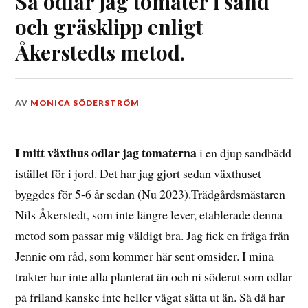
Så odlar jag tomater i sand
och gräsklipp enligt
Åkerstedts metod.
DEN
AV
MONICA SÖDERSTRÖM
27
MAJ,
2023
I mitt växthus odlar jag tomaterna
i en djup sandbädd
istället för i jord. Det har jag gjort sedan växthuset
byggdes för 5-6 år sedan (Nu 2023).Trädgårdsmästaren
Nils Åkerstedt, som inte längre lever, etablerade denna
metod som passar mig väldigt bra. Jag fick en fråga från
Jennie om råd, som kommer här sent omsider. I mina
trakter har inte alla planterat än och ni söderut som odlar
på friland kanske inte heller vågat sätta ut än. Så då har