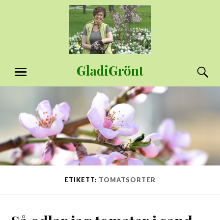
Hoppa
till
innehåll
GladiGrönt
S
MENY
ETIKETT:
TOMATSORTER