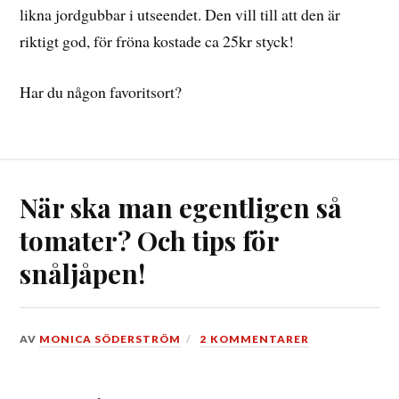
likna jordgubbar i utseendet. Den vill till att den är
riktigt god, för fröna kostade ca 25kr styck!
Har du någon favoritsort?
När ska man egentligen så
tomater? Och tips för
snåljåpen!
DEN
AV
MONICA SÖDERSTRÖM
2 KOMMENTARER
4
FEBRUARI,
2019