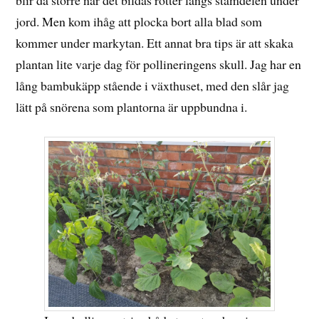
blir då större när det bildas rötter längs stamdelen under
jord. Men kom ihåg att plocka bort alla blad som
kommer under markytan. Ett annat bra tips är att skaka
plantan lite varje dag för pollineringens skull. Jag har en
lång bambukäpp stående i växthuset, med den slår jag
lätt på snörena som plantorna är uppbundna i.