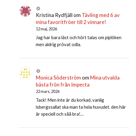
Kristina Rydfjäll
om
Tävling med 6 av
mina favoritfröer till 2 vinnare!
12 maj, 2026
Jag har bara läst och hört talas om piplöken
men aldrig prövat odla.
Monica Söderström
om
Mina utvalda
bästa frön från Impecta
22 mars, 2026
Tack! Men inte är du korkad, vanlig
isbergssallat ska man ta hela huvudet. den här
är speciell och såå bra!…