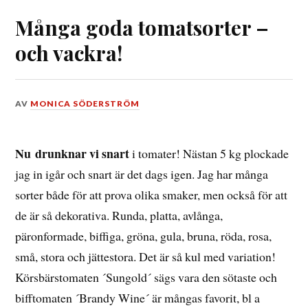
Många goda tomatsorter –
och vackra!
DEN
AV
MONICA SÖDERSTRÖM
8
AUGUSTI,
2018
Nu drunknar vi snart
i tomater! Nästan 5 kg plockade
jag in igår och snart är det dags igen. Jag har många
sorter både för att prova olika smaker, men också för att
de är så dekorativa. Runda, platta, avlånga,
päronformade, biffiga, gröna, gula, bruna, röda, rosa,
små, stora och jättestora. Det är så kul med variation!
Körsbärstomaten ´Sungold´ sägs vara den sötaste och
bifftomaten ´Brandy Wine´ är mångas favorit, bl a