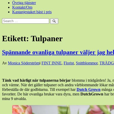
Övriga tjänster
Kontakt/Om
Kastanjestaket bäst i pris
Sök
efter:
Sök
Etikett:
Tulpaner
Spännande ovanliga tulpaner väljer jag hel
Den
Av
Monica Söderström
i
FINT INNE
,
Florist
,
Snittblommor
,
TRÄDG
11
april,
2022
18
Tänk vad härligt när tulpanerna börjar
blomma i trädgården! Ja, m
september,
och värme. När det gäller tulpaner och andra vårblommande lökar måste
2022
förbeställa de där godbitarna. Till exempel har
Dutch Grown
många o
favoriter. De här ovanliga brukar vara dyra, men
DutchGrown
har br
mina 9 utvalda.