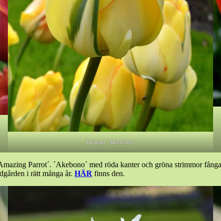
Tulpan ´Akebono´
 ´Amazing Parrot´. ´Akebono´ med röda kanter och gröna strimmor fån
ädgården i rätt många år.
HÄR
finns den.