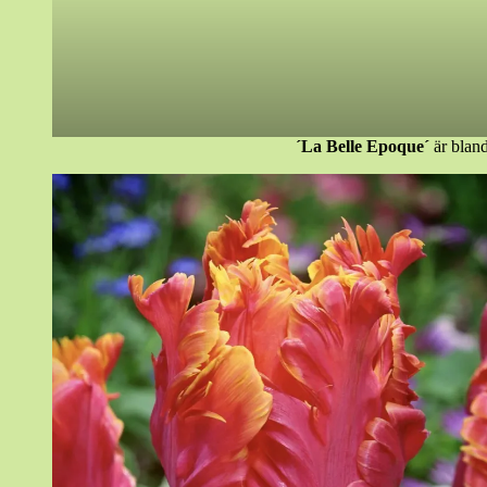
´La Belle Epoque´
är blan