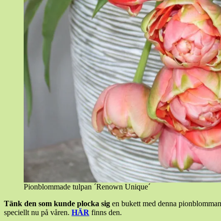
Pionblommade tulpan ´Renown Unique´
Tänk den som kunde plocka sig
en bukett med denna pionblommande 
speciellt nu på våren.
HÄR
finns den.