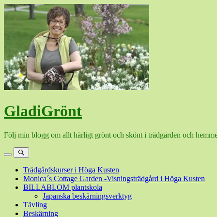
Hoppa
till
innehåll
GladiGrönt
Följ min blogg om allt härligt grönt och skönt i trädgården och hemme
Meny
Sök
Trädgårdskurser i Höga Kusten
Monica´s Cottage Garden -Visningsträdgård i Höga Kusten
BILLABLOM plantskola
Japanska beskärningsverktyg
Tävling
Beskärning