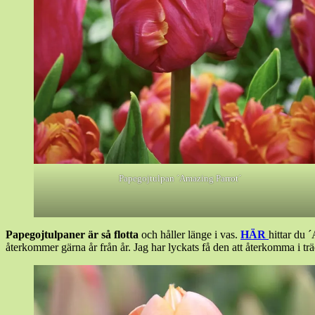
Papegojtulpan ´Amazing Parrot´
Papegojtulpaner är så flotta
och håller länge i vas.
HÄR
hittar du
återkommer gärna år från år. Jag har lyckats få den att återkomma i tr