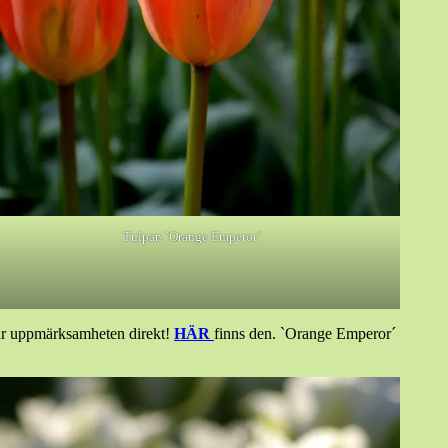
Tulpan ´Orange Emperor´
gar uppmärksamheten direkt!
HÄR
finns den. `Orange Emperor´