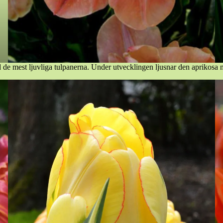
d de mest ljuvliga tulpanerna. Under utvecklingen ljusnar den aprikosa