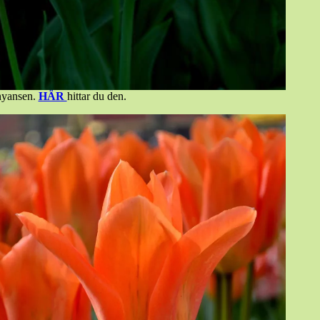
 nyansen.
HÄR
hittar du den.