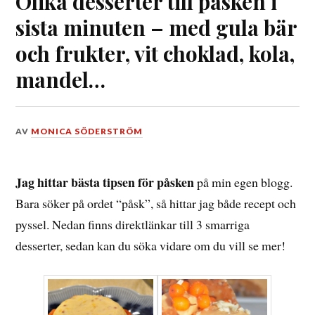
Olika desserter till påsken i
sista minuten – med gula bär
och frukter, vit choklad, kola,
mandel…
DEN
AV
MONICA SÖDERSTRÖM
17
APRIL,
2025
Jag hittar bästa tipsen för påsken
på min egen blogg.
Bara söker på ordet “påsk”, så hittar jag både recept och
pyssel. Nedan finns direktlänkar till 3 smarriga
desserter, sedan kan du söka vidare om du vill se mer!