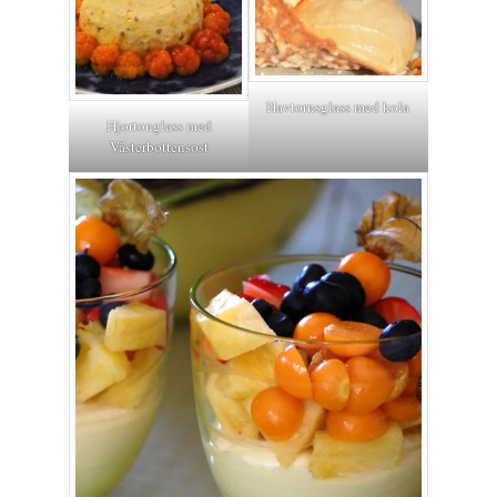
Havtornsglass med kola
Hjortonglass med
Västerbottensost