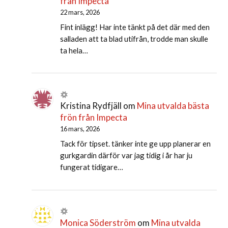
från Impecta
22 mars, 2026
Fint inlägg! Har inte tänkt på det där med den
salladen att ta blad utifrån, trodde man skulle
ta hela…
Kristina Rydfjäll
om
Mina utvalda bästa
frön från Impecta
16 mars, 2026
Tack för tipset. tänker inte ge upp planerar en
gurkgardin därför var jag tidig i år har ju
fungerat tidigare…
Monica Söderström
om
Mina utvalda