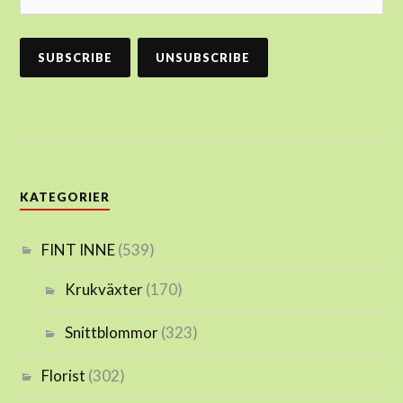
KATEGORIER
FINT INNE
(539)
Krukväxter
(170)
Snittblommor
(323)
Florist
(302)