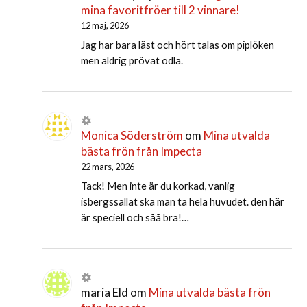
mina favoritfröer till 2 vinnare!
12 maj, 2026
Jag har bara läst och hört talas om piplöken
men aldrig prövat odla.
Monica Söderström
om
Mina utvalda
bästa frön från Impecta
22 mars, 2026
Tack! Men inte är du korkad, vanlig
isbergssallat ska man ta hela huvudet. den här
är speciell och såå bra!…
maria Eld
om
Mina utvalda bästa frön