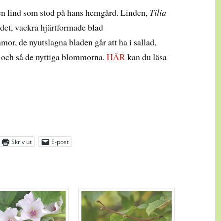
n lind som stod på hans hemgård. Linden,
Tilia
ädet, vackra hjärtformade blad
or, de nyutslagna bladen går att ha i sallad,
, och så de nyttiga blommorna.
HÄR
kan du läsa
Skriv ut
E-post