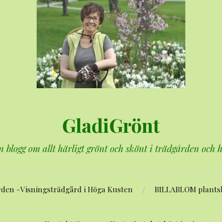
GladiGrönt
n blogg om allt härligt grönt och skönt i trädgården och
rden -Visningsträdgård i Höga Kusten
BILLABLOM plants