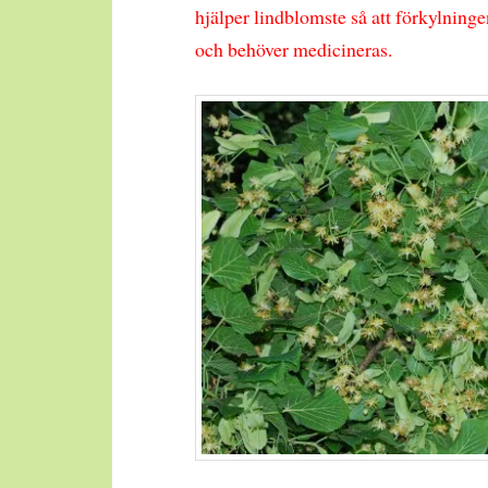
hjälper lindblomste så att förkylninge
och behöver medicineras.