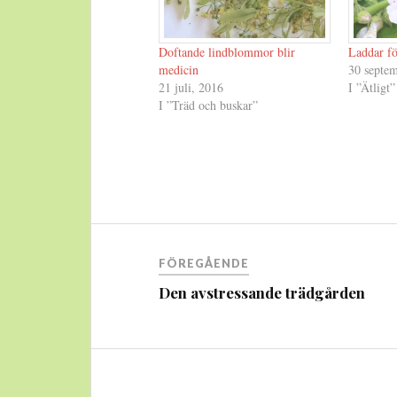
Doftande lindblommor blir
Laddar fö
medicin
30 septe
21 juli, 2016
I ”Ätligt”
I ”Träd och buskar”
Inläggsnavigering
FÖREGÅENDE
Den avstressande trädgården