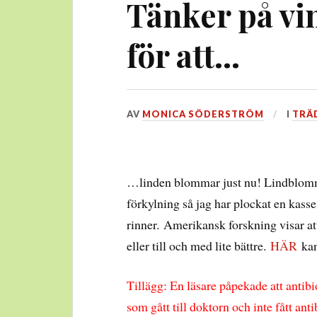
Tänker på vin
för att…
DEN
AV
MONICA SÖDERSTRÖM
I
TRÄ
19
JULI,
2014
…linden blommar just nu! Lindblommo
förkylning så jag har plockat en kasse 
rinner. Amerikansk forskning visar at
eller till och med lite bättre.
HÄR
ka
Tillägg: En läsare påpekade att antibio
som gått till doktorn och inte fått ant