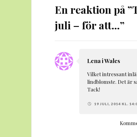
En reaktion på ”
T
juli – för att…
”
Lena i Wales
Vilket intressant inl
lindblomste. Det är så
Tack!
19 JULI, 2014 KL. 14:
Kommen