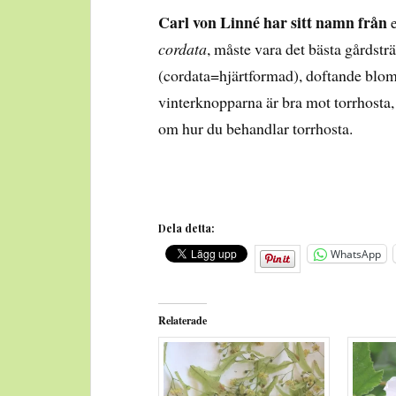
Carl von Linné har sitt namn från
e
cordata
, måste vara det bästa gårdstr
(cordata=hjärtformad), doftande blomm
vinterknopparna är bra mot torrhosta
om hur du behandlar torrhosta.
Dela detta:
WhatsApp
Relaterade