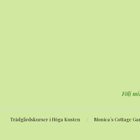
Hoppa
till
innehåll
Följ mi
Trädgårdskurser i Höga Kusten
Monica´s Cottage Ga