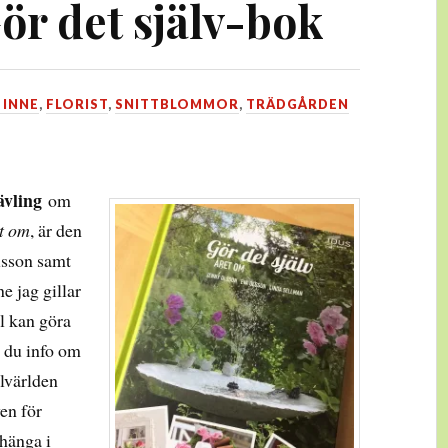
ör det själv-bok
 INNE
,
FLORIST
,
SNITTBLOMMOR
,
TRÄDGÅRDEN
ävling
om
et om
, är den
lsson samt
e jag gillar
l kan göra
r du info om
elvärlden
ven för
 hänga i