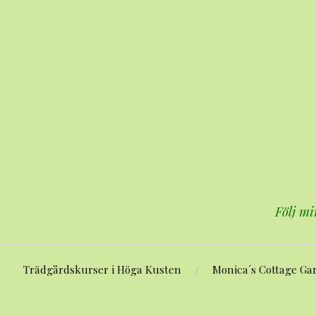
Hoppa
till
innehåll
Följ mi
Trädgårdskurser i Höga Kusten
Monica´s Cottage Ga