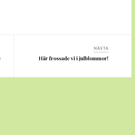
NÄSTA
e
Här frossade vi i julblommor!