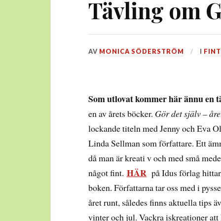
Tävling om G
DEN
AV
MONICA SÖDERSTRÖM
I
FINT
14
DECEMBER,
2017
Som utlovat kommer här ännu en t
en av årets böcker.
Gör det själv – år
lockande titeln med Jenny och Eva O
Linda Sellman som författare. Ett ämn
då man är kreati v och med små mede
HÄR
något fint.
på Idus förlag hitta
boken. Författarna tar oss med i pyss
året runt, således finns aktuella tips ä
vinter och jul. Vackra iskreationer att