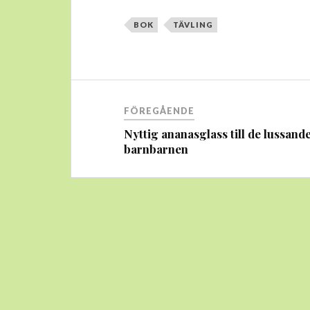
BOK
TÄVLING
Inläggsnavigering
FÖREGÅENDE
Nyttig ananasglass till de lussand
barnbarnen