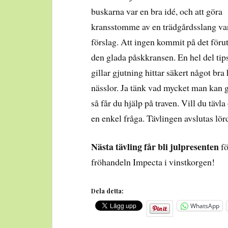
buskarna var en bra idé, och att göra
kransstomme av en trädgårdsslang var
förslag. Att ingen kommit på det föru
den glada påskkransen. En hel del tips 
gillar gjutning hittar säkert något bra
nässlor. Ja tänk vad mycket man kan g
så får du hjälp på traven. Vill du täv
en enkel fråga. Tävlingen avslutas lö
Nästa tävling får bli julpresenten
fö
fröhandeln Impecta i vinstkorgen!
Dela detta:
WhatsApp