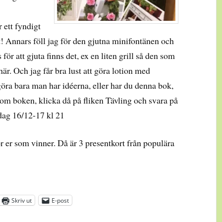
 ett fyndigt
t! Annars föll jag för den gjutna minifontänen och
för att gjuta finns det, ex en liten grill så den som
 här. Och jag får bra lust att göra lotion med
öra bara man har idéerna, eller har du denna bok,
la om boken, klicka då på fliken Tävling och svara på
rdag 16/12-17 kl 21
r er som vinner. Då är 3 presentkort från populära
Skriv ut
E-post