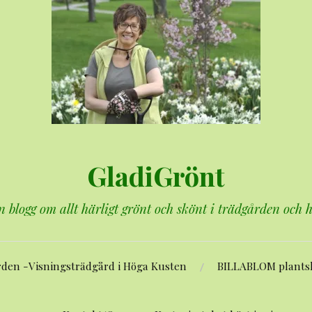
GladiGrönt
n blogg om allt härligt grönt och skönt i trädgården och
rden -Visningsträdgård i Höga Kusten
BILLABLOM plants