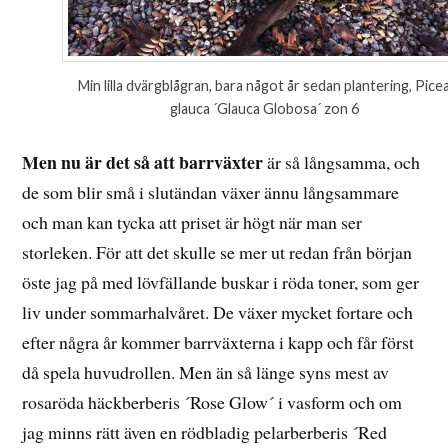
Min lilla dvärgblågran, bara något år sedan plantering, Pice
glauca ´Glauca Globosa´ zon 6
Men nu är det så att barrväxter
är så långsamma, och
de som blir små i slutändan växer ännu långsammare
och man kan tycka att priset är högt när man ser
storleken. För att det skulle se mer ut redan från början
öste jag på med lövfällande buskar i röda toner, som ger
liv under sommarhalvåret. De växer mycket fortare och
efter några år kommer barrväxterna i kapp och får först
då spela huvudrollen. Men än så länge syns mest av
rosaröda häckberberis ´Rose Glow´ i vasform och om
jag minns rätt även en rödbladig pelarberberis ´Red