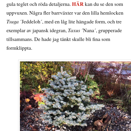
HÄR
gula teglet och röda detaljerna.
kan du se den som
uppvuxen. Några fler barrväxter var den lilla hemlocken
Tsuga
´Jeddeloh´, med en låg lite hängade form, och tre
exemplar av japansk idegran,
Taxus
´Nana´, grupperade
tillsammans. De hade jag tänkt skulle bli fina som
formklippta.