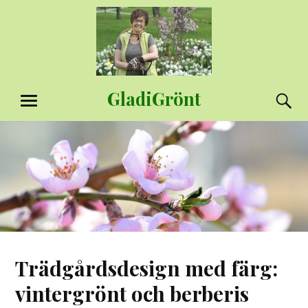
Hoppa
till
innehåll
GladiGrönt
S
MENY
Trädgårdsdesign med färg:
vintergrönt och berberis