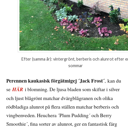
Efter (samma år): vintergrönt, berberis och alunrot efter e
sommar
Perennen kaukasisk förgätmigej ´Jack Frost´
, kan du
se
HÄR
i blomning. De ljusa bladen som skiftar i silver
och ljust blågrönt matchar dvärgblågranen och olika
rödbladiga alunrot på flera ställen matchar berberis och
vingbenveden. Heuchera ´Plum Pudding´ och Berry
Smoothie´, fina sorter av alunrot, ger en fantastisk färg