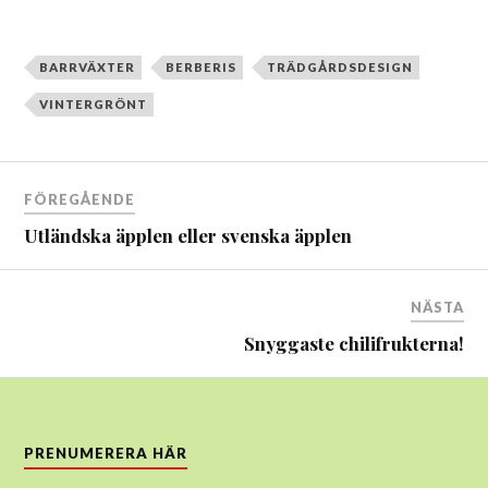
BARRVÄXTER
BERBERIS
TRÄDGÅRDSDESIGN
VINTERGRÖNT
Inläggsnavigering
FÖREGÅENDE
Utländska äpplen eller svenska äpplen
NÄSTA
Snyggaste chilifrukterna!
PRENUMERERA HÄR