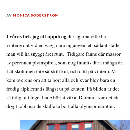
DEN
AV
MONICA SÖDERSTRÖM
12
NOVEMBER,
2017
I våras fick jag ett uppdrag
där ägarna ville ha
vintergrönt vid en vägg nära ingången, ett sådant ställe
man vill ha snyggt året runt. Tidigare fanns där massor
av perennen plymspirea, som nog funnits där i många år.
Lättskött men inte särskilt kul, och dött på vintern. Vi
kom överens om att ta bort alla och kvar blev bara en
frodig alpklematis längst ut på kanten. På bilden är det
så tidigt att inget hade börjat växa. Däremot var det ett
drygt jobb när de skulle ta bort alla plymspirearötter.