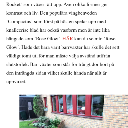
Rocket´ som växer rätt upp. Även olika former ger
kontrast och liv. Den populära vingbenveden
´Compactus´ som först på hösten spelar upp med
knallcerise blad har också vasform men är inte lika
hängade som ´Rose Glow´.
HÄR
kan du se min ´Rose
Glow´. Hade det bara varit barrväxter här skulle det sett
väldigt tomt ut, för man måste välja avstånd utifrån
slutstorlek. Barrväxter som står för trångt dör bort på
den inträngda sidan vilket skulle hända när allt är
uppvuxet.