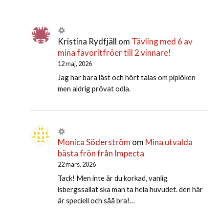
Kristina Rydfjäll
om
Tävling med 6 av
mina favoritfröer till 2 vinnare!
12 maj, 2026
Jag har bara läst och hört talas om piplöken
men aldrig prövat odla.
Monica Söderström
om
Mina utvalda
bästa frön från Impecta
22 mars, 2026
Tack! Men inte är du korkad, vanlig
isbergssallat ska man ta hela huvudet. den här
är speciell och såå bra!…