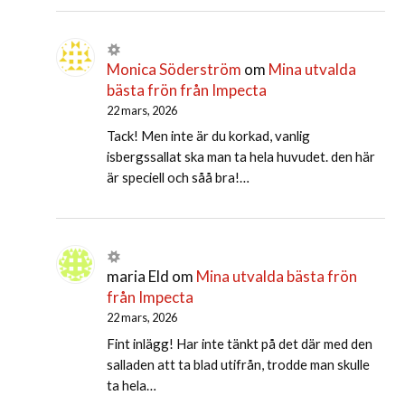
Monica Söderström
om
Mina utvalda
bästa frön från Impecta
22 mars, 2026
Tack! Men inte är du korkad, vanlig
isbergssallat ska man ta hela huvudet. den här
är speciell och såå bra!…
maria Eld
om
Mina utvalda bästa frön
från Impecta
22 mars, 2026
Fint inlägg! Har inte tänkt på det där med den
salladen att ta blad utifrån, trodde man skulle
ta hela…