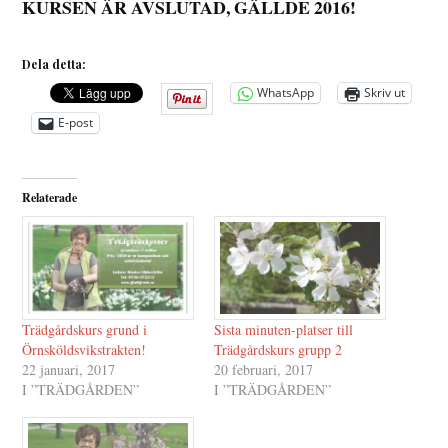
KURSEN ÄR AVSLUTAD, GÄLLDE 2016!
Dela detta:
WhatsApp
Skriv ut
E-post
Relaterade
Trädgårdskurs grund i
Sista minuten-platser till
Örnsköldsvikstrakten!
Trädgårdskurs grupp 2
22 januari, 2017
20 februari, 2017
I ”TRÄDGÅRDEN”
I ”TRÄDGÅRDEN”