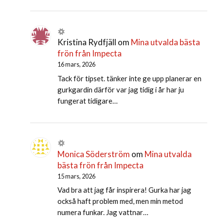
Kristina Rydfjäll
om
Mina utvalda bästa
frön från Impecta
16 mars, 2026
Tack för tipset. tänker inte ge upp planerar en
gurkgardin därför var jag tidig i år har ju
fungerat tidigare…
Monica Söderström
om
Mina utvalda
bästa frön från Impecta
15 mars, 2026
Vad bra att jag får inspirera! Gurka har jag
också haft problem med, men min metod
numera funkar. Jag vattnar…