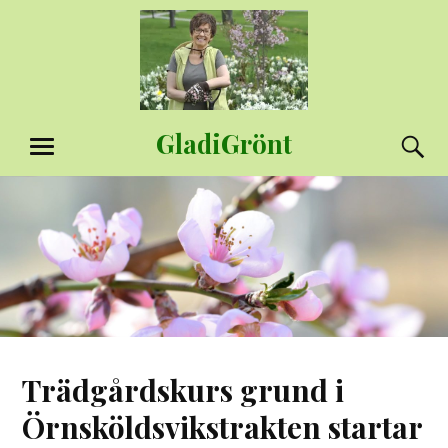
Hoppa
till
innehåll
GladiGrönt
S
MENY
Trädgårdskurs grund i
Örnsköldsvikstrakten startar