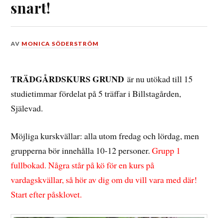
snart!
DEN
AV
MONICA SÖDERSTRÖM
15
MARS,
2016
TRÄDGÅRDSKURS GRUND
är nu utökad till 15
studietimmar fördelat på 5 träffar i Billstagården,
Själevad.
Möjliga kurskvällar: alla utom fredag och lördag, men
grupperna bör innehålla 10-12 personer.
Grupp 1
fullbokad. Några står på kö för en kurs på
vardagskvällar, så hör av dig om du vill vara med där!
Start efter påsklovet.