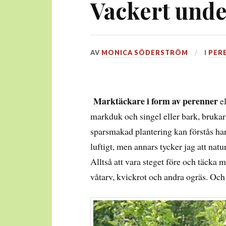
Vackert unde
DEN
AV
MONICA SÖDERSTRÖM
I
PER
5
JULI,
2014
Marktäckare i form av perenner
el
markduk och singel eller bark, brukar
sparsmakad plantering kan förstås har 
luftigt, men annars tycker jag att natu
Alltså att vara steget före och täcka m
våtarv, kvickrot och andra ogräs. Oc