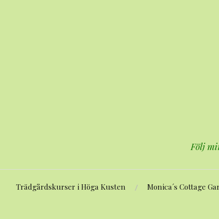
Hoppa
till
innehåll
Följ mi
Trädgårdskurser i Höga Kusten
Monica´s Cottage Ga