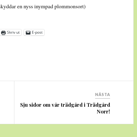
om skyddar en nyss inympad plommonsort)
Skriv ut
E-post
NÄSTA
Sju sidor om vår trädgård i Trädgård
Norr!