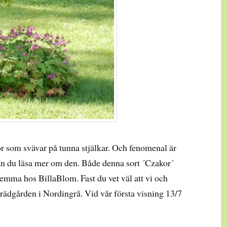
som svävar på tunna stjälkar. Och fenomenal är
n du läsa mer om den. Både denna sort ´Czakor´
hemma hos BillaBlom. Fast du vet väl att vi och
gsträdgården i Nordingrå. Vid vår första visning 13/7