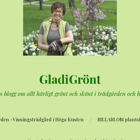
GladiGrönt
n blogg om allt härligt grönt och skönt i trädgården och
rden -Visningsträdgård i Höga Kusten
BILLABLOM plants