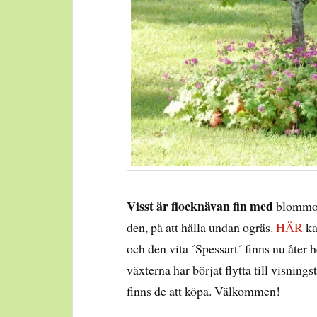
Visst är flocknävan fin med
blommor 
den, på att hålla undan ogräs.
HÄR
ka
och den vita ´Spessart´ finns nu åter 
växterna har börjat flytta till visnin
finns de att köpa. Välkommen!